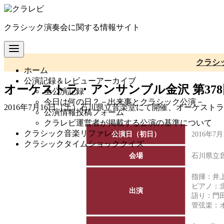
コ
ン
クラシック演奏会に関する情報サイト
テ
ン
ツ
へ
クラシ
ホーム
移
公演記録＆レビューアーカイブ
動
オーケストラ・アンサンブル金沢 第37
全公演記録
今日は何の日？－出来事とクラシック公演－
2016年7月16日（土）石川県立音楽堂にて開催、オーケスト
公演情報投稿フォーム
クラレビ運営者が掲載する公演の基準について
クラシック音楽リファレンス
公演日（初日）
2016年7
クラシックタイムショッククイズ
会場
石川県立
指揮：井
ピアノ：
出演
語り：門
管弦楽：