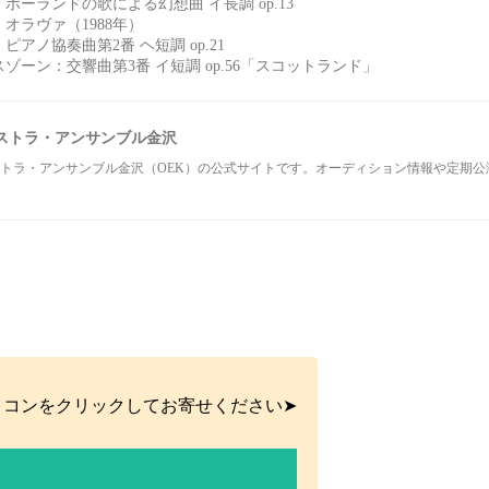
ポーランドの歌による幻想曲 イ長調 op.13
オラヴァ（1988年）
ピアノ協奏曲第2番 ヘ短調 op.21
ゾーン：交響曲第3番 イ短調 op.56「スコットランド」
ストラ・アンサンブル金沢
トラ・アンサンブル金沢（OEK）の公式サイトです。オーディション情報や定期
イコンをクリックしてお寄せください➤