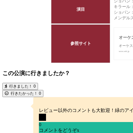
ショパン：
キラール：
演目
ショパン：
メンデルス
オーケ
参照サイト
オーケス
www.oek.jp
この公演に行きましたか？
行きました！
0
行きたかった！
0
レビュー以外のコメントも大歓迎！緑のア
0
コメントをどうぞ
x