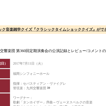
ック音楽雑学クイズ『クラシックタイムショッククイズ』がで
州交響楽団 第360回定期演奏会の公演記録とレビュー/コメン
初日）
2017年7月11日（火）
福岡シンフォニーホール
指揮：セバスティアン・ヴァイグレ
管弦楽：
九州交響楽団
ワーグナー：
歌劇「タンホイザー」序曲～ヴェーヌスベルクの音楽