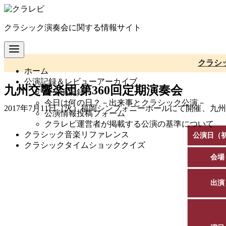
コ
ン
クラシック演奏会に関する情報サイト
テ
ン
ツ
へ
クラシ
ホーム
移
公演記録＆レビューアーカイブ
動
九州交響楽団 第360回定期演奏会
全公演記録
今日は何の日？－出来事とクラシック公演－
2017年7月11日（火）福岡シンフォニーホールにて開催、九
公演情報投稿フォーム
クラレビ運営者が掲載する公演の基準について
クラシック音楽リファレンス
公演日（
クラシックタイムショッククイズ
会場
出演