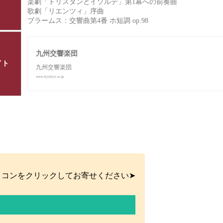
楽劇「トリスタンとイゾルデ」第1幕への前奏曲
歌劇「リエンツィ」序曲
ブラームス：交響曲第4番 ホ短調 op.98
九州交響楽団
イト
九州交響楽団
www.kyukyo.or.jp
イコンをクリックしてお寄せください➤