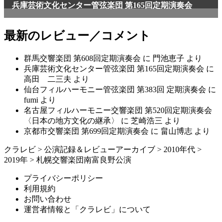
兵庫芸術文化センター管弦楽団 第165回定期演奏会
最新のレビュー／コメント
群馬交響楽団 第608回定期演奏会
に
門池恵子
より
兵庫芸術文化センター管弦楽団 第165回定期演奏会
に
高田 二三夫
より
仙台フィルハーモニー管弦楽団 第383回 定期演奏会
に
fumi
より
名古屋フィルハーモニー交響楽団 第520回定期演奏会
〈日本の地方文化の継承〉
に
芝崎浩三
より
京都市交響楽団 第699回定期演奏会
に
畠山博志
より
クラレビ
>
公演記録＆レビューアーカイブ
>
2010年代
>
2019年
>
札幌交響楽団南富良野公演
プライバシーポリシー
利用規約
お問い合わせ
運営者情報と「クラレビ」について