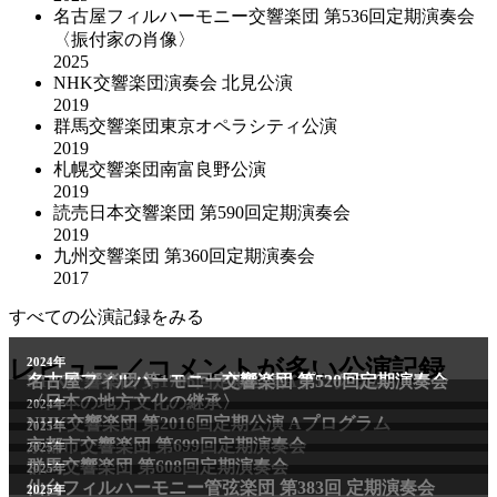
名古屋フィルハーモニー交響楽団 第536回定期演奏会
〈振付家の肖像〉
2025
NHK交響楽団演奏会 北見公演
2019
群馬交響楽団東京オペラシティ公演
2019
札幌交響楽団南富良野公演
2019
読売日本交響楽団 第590回定期演奏会
2019
九州交響楽団 第360回定期演奏会
2017
すべての公演記録をみる
2011年
レビュー／コメントが多い公演記録
2024年
NHK交響楽団 第1706回定期公演Aプログラム
名古屋フィルハーモニー交響楽団 第520回定期演奏会
〈日本の地方文化の継承〉
2024年
NHK交響楽団 第2016回定期公演 Aプログラム
2025年
京都市交響楽団 第699回定期演奏会
2025年
群馬交響楽団 第608回定期演奏会
2025年
仙台フィルハーモニー管弦楽団 第383回 定期演奏会
2025年