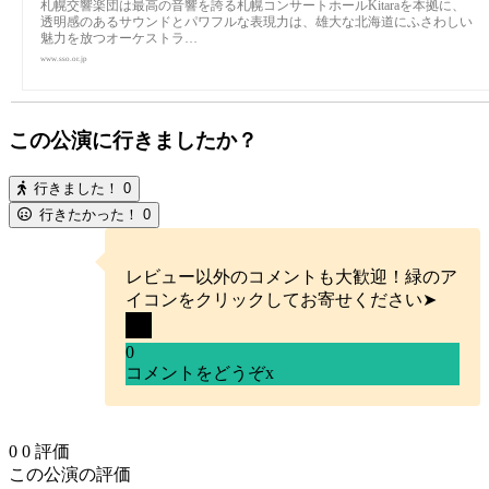
札幌交響楽団は最高の音響を誇る札幌コンサートホールKitaraを本拠に、
透明感のあるサウンドとパワフルな表現力は、雄大な北海道にふさわしい
魅力を放つオーケストラ…
www.sso.or.jp
この公演に行きましたか？
行きました！
0
行きたかった！
0
レビュー以外のコメントも大歓迎！緑のア
イコンをクリックしてお寄せください➤
0
コメントをどうぞ
x
0
0
評価
この公演の評価