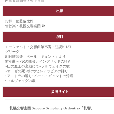
南富良野高等学校体育館
出演
指揮：佐藤俊太郎
管弦楽：
札幌交響楽団
演目
モーツァルト：交響曲第25番ト短調K.183
グリーグ：
劇付随音楽「ペール・ギュント」より
前奏曲~花嫁の略奪とイングリッドの嘆き
~山の魔王の宮殿にて~ソルヴェイグの歌
~オーゼの死~朝の気分~アラビアの踊り
~アニトラの踊り~ペール・ギュントの帰還
~ソルヴェイグの歌
参照サイト
札幌交響楽団 Sapporo Symphony Orchestra-「札響」