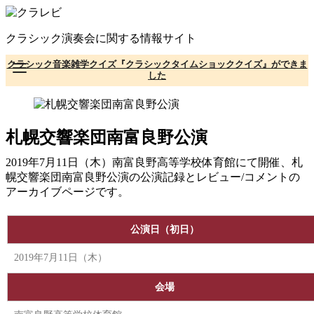
コ
ン
クラシック演奏会に関する情報サイト
テ
ン
クラシック音楽雑学クイズ『クラシックタイムショッククイズ』ができま
ツ
した
へ
移
動
札幌交響楽団南富良野公演
2019年7月11日（木）南富良野高等学校体育館にて開催、札
幌交響楽団南富良野公演の公演記録とレビュー/コメントの
アーカイブページです。
公演日（初日）
2019年7月11日（木）
会場