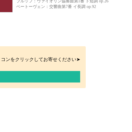
ブルッフ：ヴァイオリン協奏曲第1番 ト短調 op.26
ベートーヴェン：交響曲第7番 イ長調 op.92
イコンをクリックしてお寄せください➤