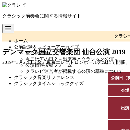
コ
ン
クラシック演奏会に関する情報サイト
テ
ン
ツ
へ
クラシ
ホーム
移
公演記録＆レビューアーカイブ
動
デンマーク国立交響楽団 仙台公演 2019
全公演記録
今日は何の日？－出来事とクラシック公演－
2019年3月22日（金）東京エレクトロンホール宮城にて開催
公演情報投稿フォーム
クラレビ運営者が掲載する公演の基準について
クラシック音楽リファレンス
公演日（
クラシックタイムショッククイズ
会場
出演