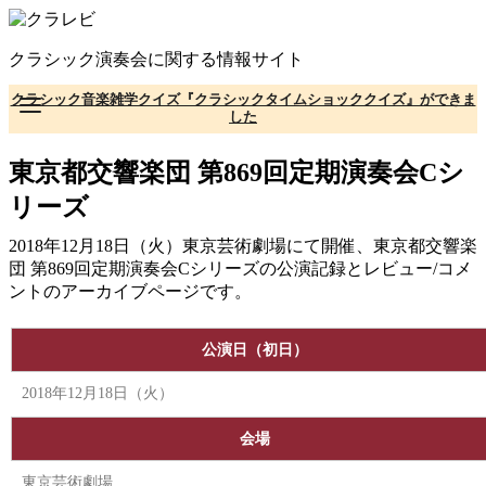
コ
ン
クラシック演奏会に関する情報サイト
テ
ン
クラシック音楽雑学クイズ『クラシックタイムショッククイズ』ができま
ツ
した
へ
移
東京都交響楽団 第869回定期演奏会Cシ
動
リーズ
2018年12月18日（火）東京芸術劇場にて開催、東京都交響楽
団 第869回定期演奏会Cシリーズの公演記録とレビュー/コメ
ントのアーカイブページです。
公演日（初日）
2018年12月18日（火）
会場
東京芸術劇場