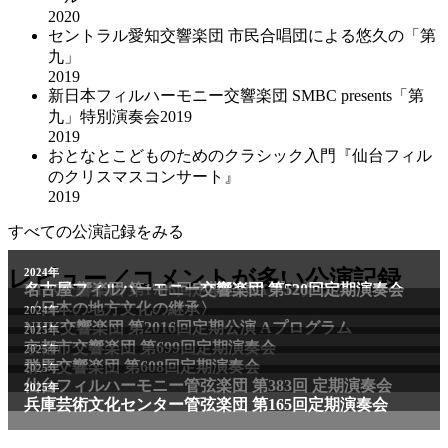
2020
セントラル愛知交響楽団 市民合唱団による悠久の「第
九」
2019
新日本フィルハーモニー交響楽団 SMBC presents「第
九」特別演奏会2019
2019
おとなとこどものためのクラシック入門『仙台フィル
のクリスマスコンサート』
2019
すべての公演記録をみる
2011年
レビュー／コメントが多い公演記録
2024年
NHK交響楽団 第1706回定期公演Aプログラム
名古屋フィルハーモニー交響楽団 第520回定期演奏会
〈日本の地方文化の継承〉
2024年
NHK交響楽団 第2016回定期公演 Aプログラム
2025年
京都市交響楽団 第699回定期演奏会
2025年
群馬交響楽団 第608回定期演奏会
2025年
仙台フィルハーモニー管弦楽団 第383回 定期演奏会
2025年
兵庫芸術文化センター管弦楽団 第165回定期演奏会