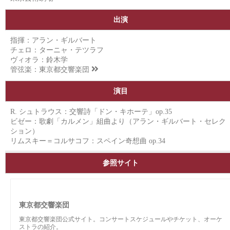
出演
指揮：アラン・ギルバート
チェロ：ターニャ・テツラフ
ヴィオラ：鈴木学
管弦楽：
東京都交響楽団
演目
R. シュトラウス：交響詩「ドン・キホーテ」op.35
ビゼー：歌劇「カルメン」組曲より（アラン・ギルバート・セレク
ション）
リムスキー＝コルサコフ：スペイン奇想曲 op.34
参照サイト
東京都交響楽団
東京都交響楽団公式サイト。コンサートスケジュールやチケット、オーケ
ストラの紹介。