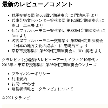
最新のレビュー／コメント
群馬交響楽団 第608回定期演奏会
に
門池恵子
より
兵庫芸術文化センター管弦楽団 第165回定期演奏会
に
高田 二三夫
より
仙台フィルハーモニー管弦楽団 第383回 定期演奏会
に
fumi
より
名古屋フィルハーモニー交響楽団 第520回定期演奏会
〈日本の地方文化の継承〉
に
芝崎浩三
より
京都市交響楽団 第699回定期演奏会
に
畠山博志
より
クラレビ
>
公演記録＆レビューアーカイブ
>
2010年代
>
2018年
>
東京都交響楽団 第869回定期演奏会Cシリーズ
プライバシーポリシー
利用規約
お問い合わせ
運営者情報と「クラレビ」について
© 2021
クラレビ