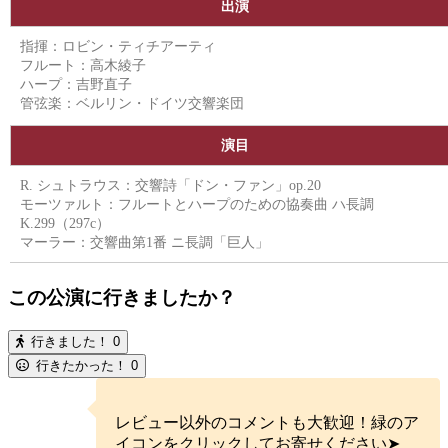
出演
指揮：ロビン・ティチアーティ
フルート：高木綾子
ハープ：吉野直子
管弦楽：ベルリン・ドイツ交響楽団
演目
R. シュトラウス：交響詩「ドン・ファン」op.20
モーツァルト：フルートとハープのための協奏曲 ハ長調
K.299（297c）
マーラー：交響曲第1番 ニ長調「巨人」
この公演に行きましたか？
行きました！
0
行きたかった！
0
レビュー以外のコメントも大歓迎！緑のア
イコンをクリックしてお寄せください➤