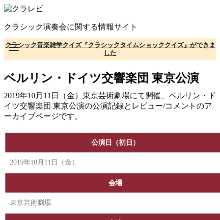
コ
ン
クラシック演奏会に関する情報サイト
テ
ン
クラシック音楽雑学クイズ『クラシックタイムショッククイズ』ができま
ツ
した
へ
移
ベルリン・ドイツ交響楽団 東京公演
動
2019年10月11日（金）東京芸術劇場にて開催、ベルリン・ド
イツ交響楽団 東京公演の公演記録とレビュー/コメントのア
ーカイブページです。
公演日（初日）
2019年10月11日（金）
会場
東京芸術劇場