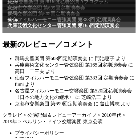
NHK交響楽団 第2016回定期公演 Aプログラム
2025年
京都市交響楽団 第699回定期演奏会
2025年
群馬交響楽団 第608回定期演奏会
2025年
仙台フィルハーモニー管弦楽団 第383回 定期演奏会
2025年
兵庫芸術文化センター管弦楽団 第165回定期演奏会
最新のレビュー／コメント
群馬交響楽団 第608回定期演奏会
に
門池恵子
より
兵庫芸術文化センター管弦楽団 第165回定期演奏会
に
高田 二三夫
より
仙台フィルハーモニー管弦楽団 第383回 定期演奏会
に
fumi
より
名古屋フィルハーモニー交響楽団 第520回定期演奏会
〈日本の地方文化の継承〉
に
芝崎浩三
より
京都市交響楽団 第699回定期演奏会
に
畠山博志
より
クラレビ
>
公演記録＆レビューアーカイブ
>
2010年代
>
2019年
>
ベルリン・ドイツ交響楽団 東京公演
プライバシーポリシー