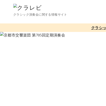
コ
ン
クラシック演奏会に関する情報サイト
テ
ン
クラシ
ツ
へ
移
動