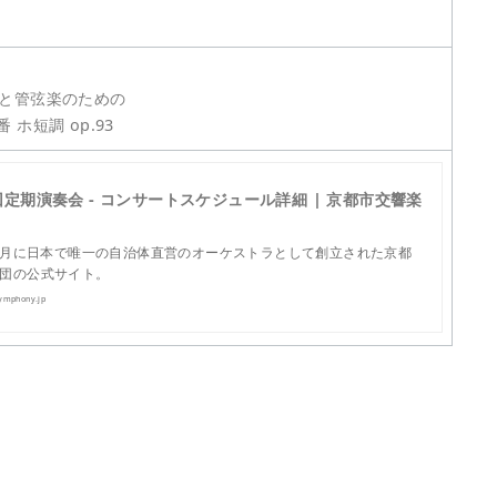
ンと管弦楽のための
 ホ短調 op.93
回定期演奏会 - コンサートスケジュール詳細 | 京都市交響楽
年4月に日本で唯一の自治体直営のオーケストラとして創立された京都
団の公式サイト。
ymphony.jp