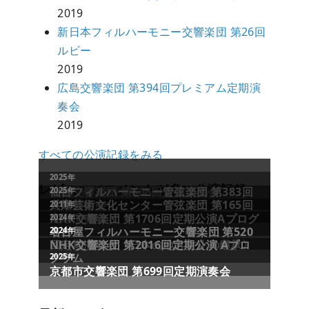
2019
新日本フィルハーモニー交響楽団 第26回
ルビー
2019
広島交響楽団 第394回プレミアム定期演
奏会
2019
すべての公演記録をみる
2025年
2025年
レビュー／コメントが多い公演記録
群馬交響楽団 第608回定期演奏会
仙台フィルハーモニー管弦楽団 第383回
2025年
定期演奏会
兵庫芸術文化センター管弦楽団 第165回
2011年
定期演奏会
NHK交響楽団 第1706回定期公演Aプログ
2024年
ラム
名古屋フィルハーモニー交響楽団 第520
2024年
回定期演奏会〈日本の地方文化の継承〉
NHK交響楽団 第2016回定期公演 Aプロ
グラム
2025年
京都市交響楽団 第699回定期演奏会