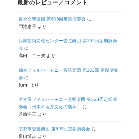
最新のレビュー／コメント
群馬交響楽団 第608回定期演奏会
に
門池恵子
より
兵庫芸術文化センター管弦楽団 第165回定期演奏
会
に
高田 二三夫
より
仙台フィルハーモニー管弦楽団 第383回 定期演奏
会
に
fumi
より
名古屋フィルハーモニー交響楽団 第520回定期演
奏会〈日本の地方文化の継承〉
に
芝崎浩三
より
京都市交響楽団 第699回定期演奏会
に
畠山博志
より