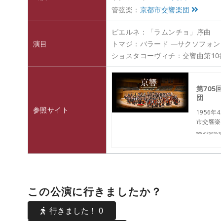
管弦楽：
京都市交響楽団
ピエルネ：「ラムンチョ」序曲
演目
トマジ：バラード ―サクソフォ
ショスタコーヴィチ：交響曲第10番
第705
団
参照サイト
1956
市交響楽
www.kyoto-s
この公演に行きましたか？
行きました！
0