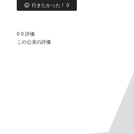
行きたかった！
0
0
0
評価
この公演の評価