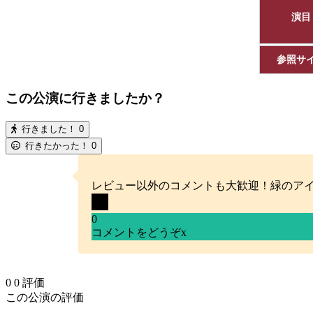
演目
参照サ
この公演に行きましたか？
行きました！
0
行きたかった！
0
レビュー以外のコメントも大歓迎！緑のア
0
コメントをどうぞ
x
0
0
評価
この公演の評価