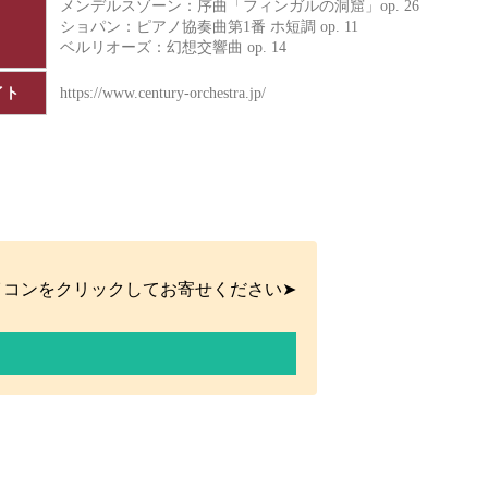
メンデルスゾーン：序曲「フィンガルの洞窟」op. 26
ショパン：ピアノ協奏曲第1番 ホ短調 op. 11
ベルリオーズ：幻想交響曲 op. 14
イト
https://www.century-orchestra.jp/
イコンをクリックしてお寄せください➤