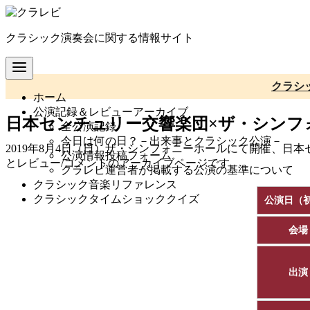
コ
ン
クラシック演奏会に関する情報サイト
テ
ン
ツ
へ
クラシ
ホーム
移
公演記録＆レビューアーカイブ
動
日本センチュリー交響楽団×ザ・シンフォニー
全公演記録
今日は何の日？－出来事とクラシック公演－
2019年8月4日（日）ザ・シンフォニーホールにて開催、日本セン
公演情報投稿フォーム
とレビュー/コメントのアーカイブページです。
クラレビ運営者が掲載する公演の基準について
クラシック音楽リファレンス
クラシックタイムショッククイズ
公演日（
会場
出演