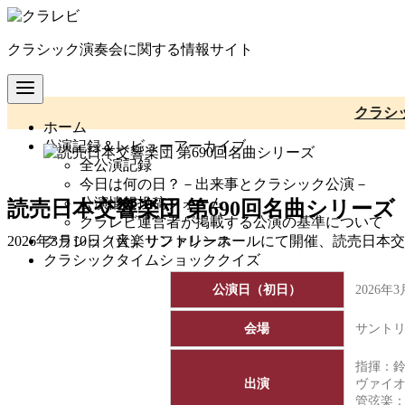
コ
ン
クラシック演奏会に関する情報サイト
テ
ン
ツ
へ
クラシ
ホーム
移
公演記録＆レビューアーカイブ
動
全公演記録
今日は何の日？－出来事とクラシック公演－
公演情報投稿フォーム
読売日本交響楽団 第690回名曲シリーズ
クラレビ運営者が掲載する公演の基準について
クラシック音楽リファレンス
2026年3月10日（火）サントリーホールにて開催、読売日本
クラシックタイムショッククイズ
公演日（初日）
2026年
会場
サント
指揮：
出演
ヴァイ
管弦楽