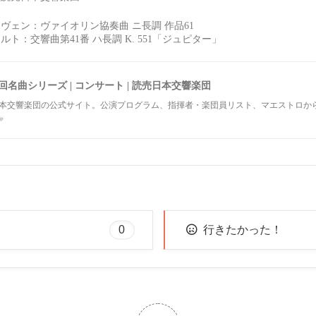
ヴェン：ヴァイオリン協奏曲 ニ長調 作品61
ルト：交響曲第41番 ハ長調 K. 551「ジュピター」
0回名曲シリーズ | コンサート | 読売日本交響楽団
本交響楽団の公式サイト。公演プログラム、指揮者・楽団員リスト、マエストロか
jp
0
行きたかった！