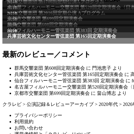
最新のレビュー／コメント
群馬交響楽団 第608回定期演奏会
に
門池恵子
より
兵庫芸術文化センター管弦楽団 第165回定期演奏会
に
仙台フィルハーモニー管弦楽団 第383回 定期演奏会
に
f
名古屋フィルハーモニー交響楽団 第520回定期演奏会
京都市交響楽団 第699回定期演奏会
に
畠山博志
より
クラレビ
>
公演記録＆レビューアーカイブ
>
2020年代
>
202
プライバシーポリシー
利用規約
お問い合わせ