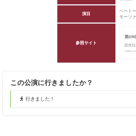
ベートー
演目
モーツァ
第69
参照サイト
読売日
yomikyo.or.
この公演に行きましたか？
行きました！