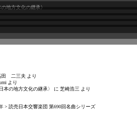
高田 二三夫
より
umi
より
〈日本の地方文化の継承〉
に
芝崎浩三
より
6年
>
読売日本交響楽団 第690回名曲シリーズ