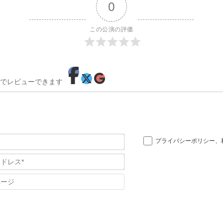
0
この公演の評価
でレビューできます
お
プライバシーポリシー
、
名
メ
前
ー
*
ホ
ル
ー
ア
ム
ド
ペ
レ
ー
ス