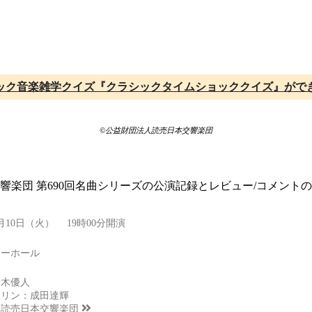
ック音楽雑学クイズ『クラシックタイムショッククイズ』がで
©公益財団法人読売日本交響楽団
交響楽団 第690回名曲シリーズの公演記録とレビュー/コメン
3月10日（火） 19時00分開演
リーホール
鈴木優人
オリン：成田達輝
：
読売日本交響楽団