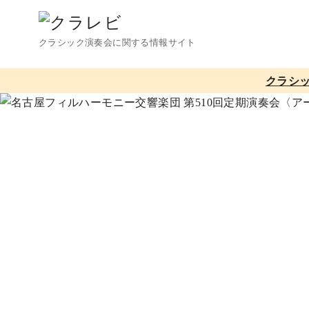
コ
ン
クラシック演奏会に関する情報サイト
テ
ン
クラシ
ツ
へ
移
動