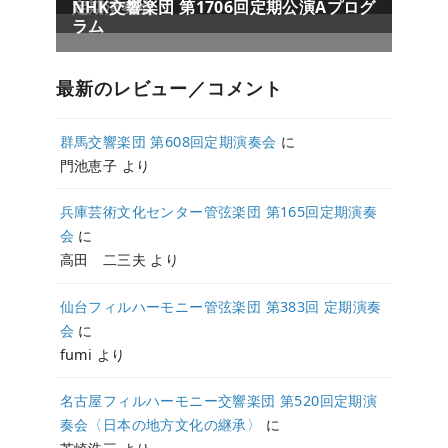
最新のレビュー／コメント
群馬交響楽団 第608回定期演奏会
に
門池恵子
より
兵庫芸術文化センター管弦楽団 第165回定期演奏
会
に
高田 二三夫
より
仙台フィルハーモニー管弦楽団 第383回 定期演奏
会
に
fumi
より
名古屋フィルハーモニー交響楽団 第520回定期演
奏会〈日本の地方文化の継承〉
に