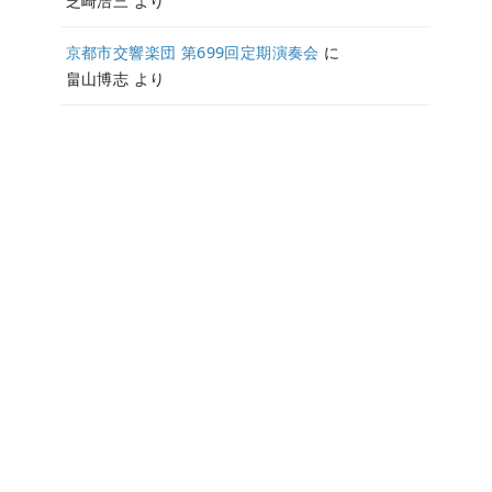
芝崎浩三
より
京都市交響楽団 第699回定期演奏会
に
畠山博志
より