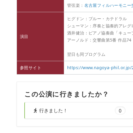
管弦楽：
名古屋フィルハーモニー
ヒグドン：ブルー・カテドラル
シューマン：序奏と協奏的アレグロ
酒井健治：ピアノ協奏曲「キュー
演目
アーノルド：交響曲第5番 作品74
翌日も同プログラム
参照サイト
https://www.nagoya-phil.or.jp
この公演に行きましたか？
行きました！
0