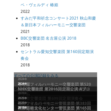
ペ・ヴェルディ 椿姫
2022
すみだ平和祈念コンサート2021 秋山和慶
＆新日本フィルハーモニー交響楽団
2021
BBC交響楽団 名古屋公演 2018
2018
セントラル愛知交響楽団 第160回定期演
奏会
2018
すべての公演記録をみる
レビュー／コメントが多い公演記録