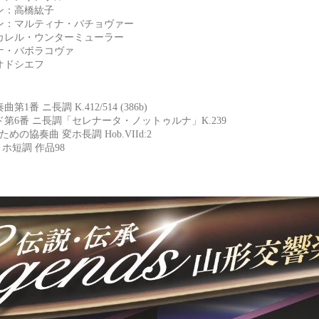
高橋紘子
ルティナ・バチョヴァー
・ウンターミューラー
バボラコヴァ
オドシエフ
 ニ長調 K.412/514 (386b)
第6番 ニ長調「セレナータ・ノットゥルナ」K.239
の協奏曲 変ホ長調 Hob.VIId:2
ホ短調 作品98