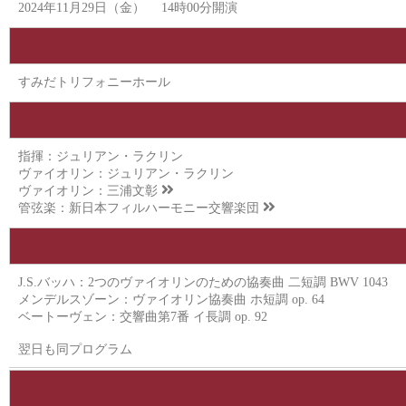
2024年11月29日（金） 14時00分開演
すみだトリフォニーホール
指揮：ジュリアン・ラクリン
ヴァイオリン：ジュリアン・ラクリン
ヴァイオリン：
三浦文彰
管弦楽：
新日本フィルハーモニー交響楽団
J.S.バッハ：2つのヴァイオリンのための協奏曲 二短調 BWV 1043
メンデルスゾーン：ヴァイオリン協奏曲 ホ短調 op. 64
ベートーヴェン：交響曲第7番 イ長調 op. 92
翌日も同プログラム