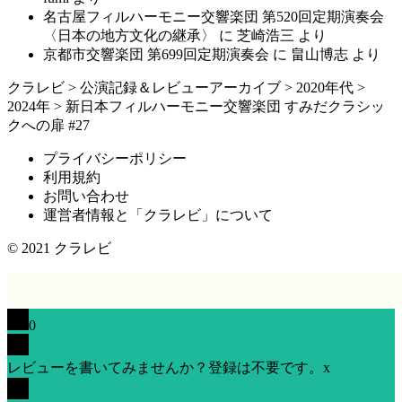
名古屋フィルハーモニー交響楽団 第520回定期演奏会
〈日本の地方文化の継承〉
に
芝崎浩三
より
京都市交響楽団 第699回定期演奏会
に
畠山博志
より
クラレビ
>
公演記録＆レビューアーカイブ
>
2020年代
>
2024年
>
新日本フィルハーモニー交響楽団 すみだクラシッ
クへの扉 #27
プライバシーポリシー
利用規約
お問い合わせ
運営者情報と「クラレビ」について
© 2021
クラレビ
0
レビューを書いてみませんか？登録は不要です。
x