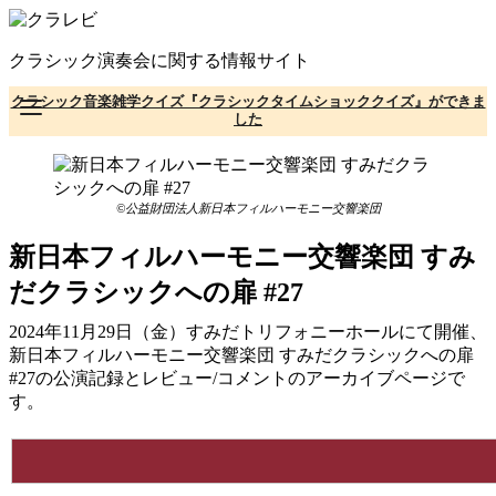
コ
ン
クラシック演奏会に関する情報サイト
テ
ン
クラシック音楽雑学クイズ『クラシックタイムショッククイズ』ができま
ツ
した
へ
移
動
©公益財団法人新日本フィルハーモニー交響楽団
新日本フィルハーモニー交響楽団 すみ
だクラシックへの扉 #27
2024年11月29日（金）すみだトリフォニーホールにて開催、
新日本フィルハーモニー交響楽団 すみだクラシックへの扉
#27の公演記録とレビュー/コメントのアーカイブページで
す。