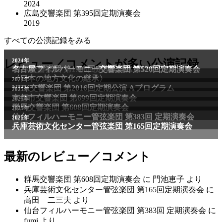
2024
広島交響楽団 第395回定期演奏会
2019
すべての公演記録をみる
2011年
レビュー／コメントが多い公演記録
2024年
NHK交響楽団 第1706回定期公演Aプログラム
名古屋フィルハーモニー交響楽団 第520回定期演奏会
〈日本の地方文化の継承〉
2024年
NHK交響楽団 第2016回定期公演 Aプログラム
2025年
京都市交響楽団 第699回定期演奏会
2025年
群馬交響楽団 第608回定期演奏会
2025年
仙台フィルハーモニー管弦楽団 第383回 定期演奏会
2025年
兵庫芸術文化センター管弦楽団 第165回定期演奏会
最新のレビュー／コメント
群馬交響楽団 第608回定期演奏会
に
門池恵子
より
兵庫芸術文化センター管弦楽団 第165回定期演奏会
に
高田 二三夫
より
仙台フィルハーモニー管弦楽団 第383回 定期演奏会
に
fumi
より