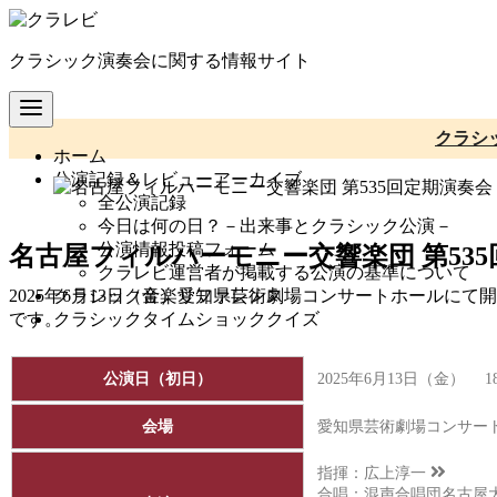
コ
ン
クラシック演奏会に関する情報サイト
テ
ン
ツ
へ
クラシ
ホーム
移
公演記録＆レビューアーカイブ
動
全公演記録
今日は何の日？－出来事とクラシック公演－
公演情報投稿フォーム
名古屋フィルハーモニー交響楽団 第53
クラレビ運営者が掲載する公演の基準について
クラシック音楽リファレンス
2025年6月13日（金）愛知県芸術劇場コンサートホールに
クラシックタイムショッククイズ
です。
公演日（初日）
2025年6月13日（金） 1
会場
愛知県芸術劇場コンサー
指揮：
広上淳一
合唱：混声合唱団名古屋