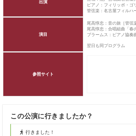
出演
ピアノ：フィリッポ・ゴ
管弦楽：
名古屋フィルハ
尾高惇忠：音の旅［管弦楽
尾高惇忠：合唱組曲「春
演目
ブラームス：ピアノ協奏曲第
翌日も同プログラム
参照サイト
この公演に行きましたか？
行きました！