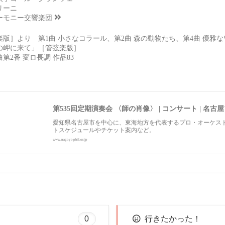
リーニ
ーモニー交響楽団
版］より 第1曲 小さなコラール、第2曲 森の動物たち、第4曲 優雅な
の岬に来て」［管弦楽版］
2番 変ロ長調 作品83
第535回定期演奏会 〈師の肖像〉 | コンサート | 
愛知県名古屋市を中心に、東海地方を代表するプロ・オーケス
トスケジュールやチケット案内など。
www.nagoya-phil.or.jp
0
行きたかった！