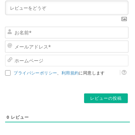
お
名
前
メ
*
ー
ル
ホ
ア
ー
ド
ム
プライバシーポリシー
、
利用規約
に同意します
レ
ペ
ス
ー
*
ジ
0
レビュー