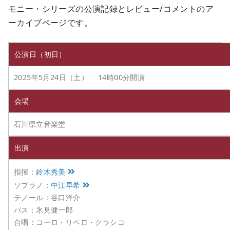
モニー・シリーズの公演記録とレビュー/コメントのア
ーカイブページです。
公演日（初日）
2025年5月24日（土） 14時00分開演
会場
石川県立音楽堂
出演
指揮：
鈴木秀美
ソプラノ：
中江早希
テノール：谷口洋介
バス：氷見健一郎
合唱：コーロ・リベロ・クラシコ