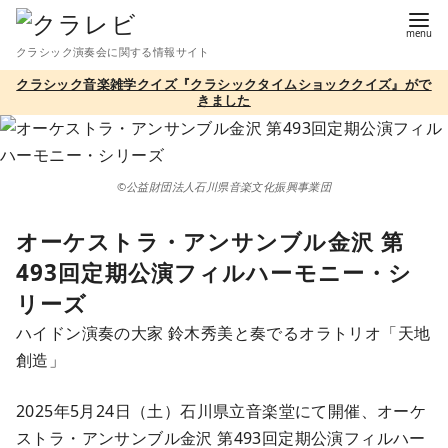
コ
ン
クラシック演奏会に関する情報サイト
テ
クラシック音楽雑学クイズ『クラシックタイムショッククイズ』がで
ン
きました
ツ
へ
移
©公益財団法人石川県音楽文化振興事業団
動
オーケストラ・アンサンブル金沢 第
493回定期公演フィルハーモニー・シ
リーズ
ハイドン演奏の大家 鈴木秀美と奏でるオラトリオ「天地
創造」
2025年5月24日（土）石川県立音楽堂にて開催、オーケ
ストラ・アンサンブル金沢 第493回定期公演フィルハー