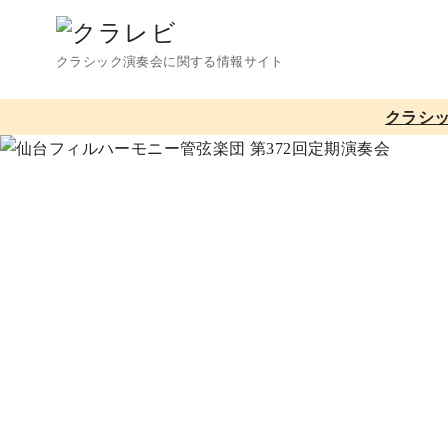
コ
ン
クラシック演奏会に関する情報サイト
テ
ン
クラシ
ツ
へ
移
動