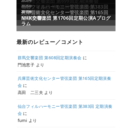
最新のレビュー／コメント
群馬交響楽団 第608回定期演奏会
に
門池恵子
より
兵庫芸術文化センター管弦楽団 第165回定期演奏
会
に
高田 二三夫
より
仙台フィルハーモニー管弦楽団 第383回 定期演奏
会
に
fumi
より