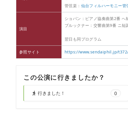
管弦楽：
仙台フィルハーモニー管
ショパン：ピアノ協奏曲第2番 へ短
ブルックナー：交響曲第9番 ニ短調 
演目
翌日も同プログラム
参照サイト
https://www.sendaiphil.jp/t372
この公演に行きましたか？
行きました！
0