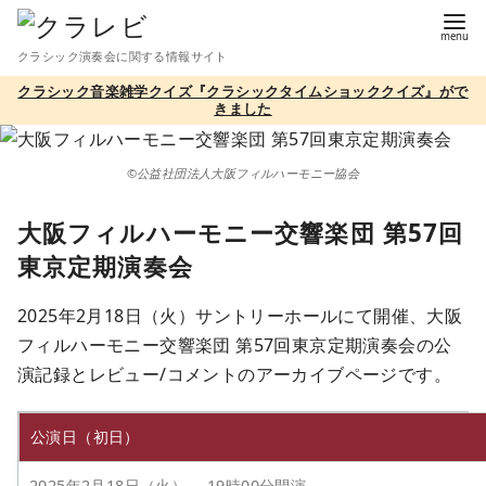
コ
ン
クラシック演奏会に関する情報サイト
テ
クラシック音楽雑学クイズ『クラシックタイムショッククイズ』がで
ン
きました
ツ
へ
©公益社団法人大阪フィルハーモニー協会
移
動
大阪フィルハーモニー交響楽団 第57回
東京定期演奏会
2025年2月18日（火）サントリーホールにて開催、大阪
フィルハーモニー交響楽団 第57回東京定期演奏会の公
演記録とレビュー/コメントのアーカイブページです。
公演日（初日）
2025年2月18日（火） 19時00分開演