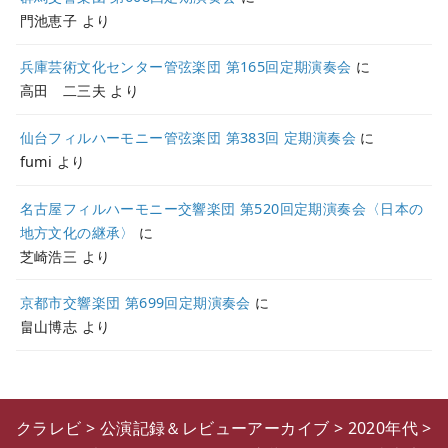
門池恵子
より
兵庫芸術文化センター管弦楽団 第165回定期演奏会
に
高田 二三夫
より
仙台フィルハーモニー管弦楽団 第383回 定期演奏会
に
fumi
より
名古屋フィルハーモニー交響楽団 第520回定期演奏会〈日本の
地方文化の継承〉
に
芝崎浩三
より
京都市交響楽団 第699回定期演奏会
に
畠山博志
より
クラレビ
>
公演記録＆レビューアーカイブ
>
2020年代
>