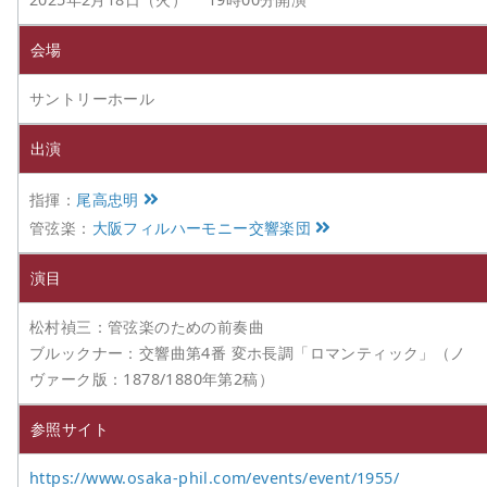
会場
サントリーホール
出演
指揮：
尾高忠明
管弦楽：
大阪フィルハーモニー交響楽団
演目
松村禎三：管弦楽のための前奏曲
ブルックナー：交響曲第4番 変ホ長調「ロマンティック」（ノ
ヴァーク版：1878/1880年第2稿）
参照サイト
https://www.osaka-phil.com/events/event/1955/