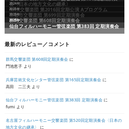
最新のレビュー／コメント
群馬交響楽団 第608回定期演奏会
に
門池恵子
より
兵庫芸術文化センター管弦楽団 第165回定期演奏会
に
高田 二三夫
より
仙台フィルハーモニー管弦楽団 第383回 定期演奏会
に
fumi
より
名古屋フィルハーモニー交響楽団 第520回定期演奏会〈日本の
地方文化の継承〉
に