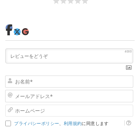
4000
お
名
前
メ
*
ー
ル
ホ
ア
ー
ド
ム
プライバシーポリシー
、
利用規約
に同意します
レ
ペ
ス
ー