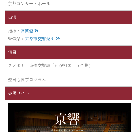
京都コンサートホール
出演
指揮：
高関健
管弦楽：
京都市交響楽団
演目
スメタナ：連作交響詩「わが祖国」（全曲）
翌日も同プログラム
参照サイト