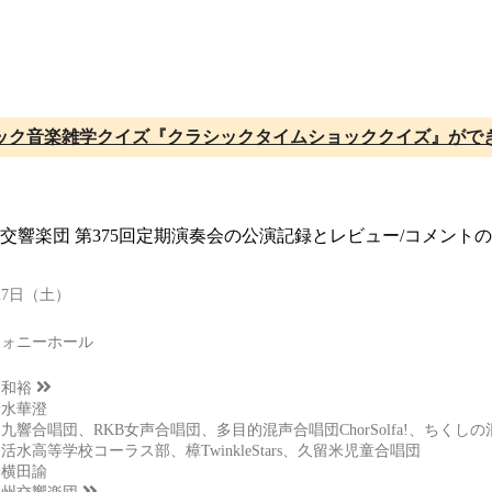
ック音楽雑学クイズ『クラシックタイムショッククイズ』がで
州交響楽団 第375回定期演奏会の公演記録とレビュー/コメン
月27日（土）
フォニーホール
泉和裕
清水華澄
九響合唱団、RKB女声合唱団、多目的混声合唱団ChorSolfa!、ちく
活水高等学校コーラス部、樟TwinkleStars、久留米児童合唱団
：横田諭