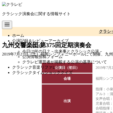
コ
ン
クラシック演奏会に関する情報サイト
テ
ン
ツ
へ
クラシ
ホーム
移
公演記録＆レビューアーカイブ
動
九州交響楽団 第375回定期演奏会
全公演記録
今日は何の日？－出来事とクラシック公演－
2019年7月27日（土）福岡シンフォニーホールにて開催、九
公演情報投稿フォーム
クラレビ運営者が掲載する公演の基準について
クラシック音楽リファレンス
公演日（初日）
2019年7
クラシックタイムショッククイズ
会場
福岡シン
指揮：
小
アルト：
女声合唱：
出演
児童合唱：
合唱指揮