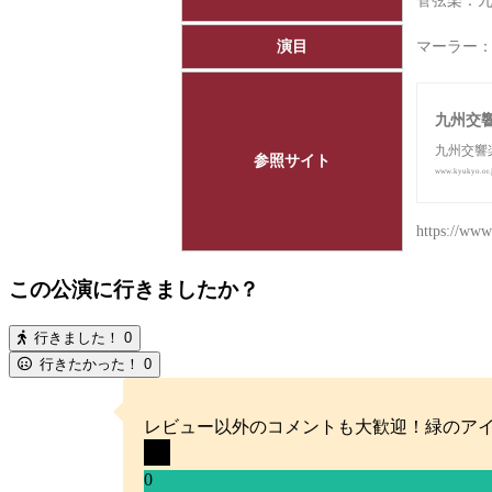
管弦楽：
演目
マーラー
九州交
九州交響
参照サイト
www.kyukyo.or.
https://www.
この公演に行きましたか？
行きました！
0
行きたかった！
0
レビュー以外のコメントも大歓迎！緑のア
0