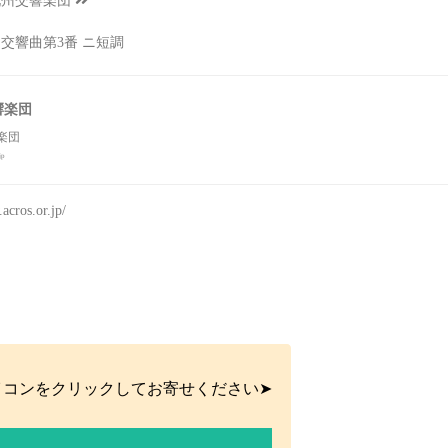
九州交響楽団
：交響曲第3番 ニ短調
響楽団
楽団
jp
acros.or.jp/
イコンをクリックしてお寄せください➤