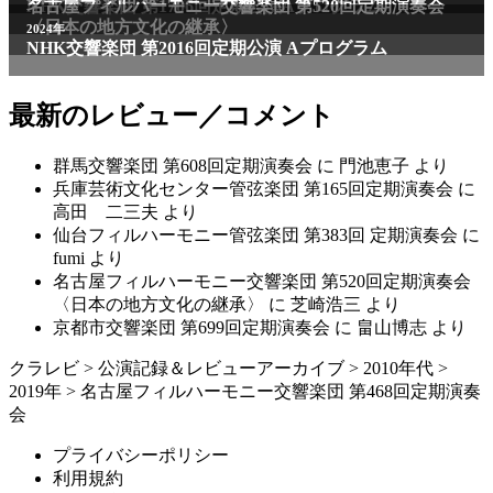
NHK交響楽団 第1706回定期公演Aプログラム
名古屋フィルハーモニー交響楽団 第520回定期演奏会
〈日本の地方文化の継承〉
2024年
NHK交響楽団 第2016回定期公演 Aプログラム
最新のレビュー／コメント
群馬交響楽団 第608回定期演奏会
に
門池恵子
より
兵庫芸術文化センター管弦楽団 第165回定期演奏会
に
高田 二三夫
より
仙台フィルハーモニー管弦楽団 第383回 定期演奏会
に
fumi
より
名古屋フィルハーモニー交響楽団 第520回定期演奏会
〈日本の地方文化の継承〉
に
芝崎浩三
より
京都市交響楽団 第699回定期演奏会
に
畠山博志
より
クラレビ
>
公演記録＆レビューアーカイブ
>
2010年代
>
2019年
>
名古屋フィルハーモニー交響楽団 第468回定期演奏
会
プライバシーポリシー
利用規約