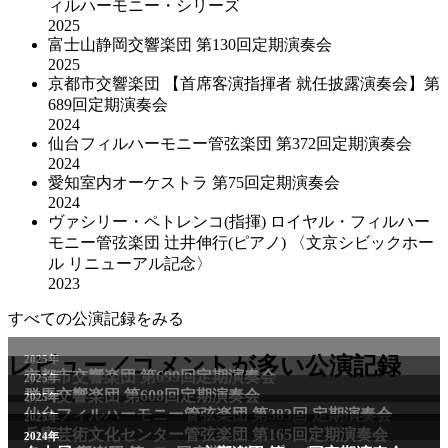
ィルハーモニー・シリーズ
2025
富士山静岡交響楽団 第130回定期演奏会
2025
京都市交響楽団 【首席客演指揮者 就任披露演奏会】第
689回定期演奏会
2024
仙台フィルハーモニー管弦楽団 第372回定期演奏会
2024
愛知室内オーケストラ 第75回定期演奏会
2024
ヴァシリー・ペトレンコ(指揮) ロイヤル・フィルハー
モニー管弦楽団 辻井伸行(ピアノ) 〈文京シビックホー
ル リニューアル記念〉
2023
すべての公演記録をみる
2025年
レビュー／コメントが多い公演記録
京都市交響楽団 第699回定期演奏会
2025年
群馬交響楽団 第608回定期演奏会
2025年
仙台フィルハーモニー管弦楽団 第383回 定期演奏会
2025年
兵庫芸術文化センター管弦楽団 第165回定期演奏会
2011年
2024年