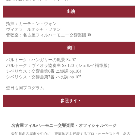
出演
指揮：カーチュン・ウォン
ヴィオラ：ルオシャ・ファン
管弦楽：
名古屋フィルハーモニー交響楽団
演目
バルトーク：ハンガリーの風景 Sz.97
バルトーク：ヴィオラ協奏曲 Sz.120（シェルイ補筆版）
シベリウス：交響曲第6番 ニ短調 op.104
シベリウス：交響曲第7番 ハ長調 op.105
翌日も同プログラム
参照サイト
名古屋フィルハーモニー交響楽団・オフィシャルページ
愛知県名古屋市を中心に、東海地方を代表するプロ・オーケストラ、名古