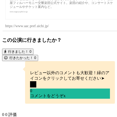
屋フィルハーモニー交響楽団公式サイト。楽団の紹介や、コンサートスケ
ジュールやチケット案内など。
www.nagoya-phil.or.jp
https://www.aac.pref.aichi.jp/
この公演に行きましたか？
行きました！
0
行きたかった！
0
レビュー以外のコメントも大歓迎！緑のア
イコンをクリックしてお寄せください➤
0
コメントをどうぞ
x
0
0
評価