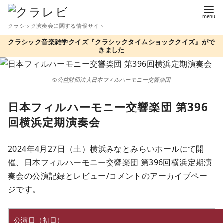
コ
ン
クラシック演奏会に関する情報サイト
テ
クラシック音楽雑学クイズ『クラシックタイムショッククイズ』がで
ン
きました
ツ
へ
©公益財団法人日本フィルハーモニー交響楽団
移
動
日本フィルハーモニー交響楽団 第396
回横浜定期演奏会
2024年4月27日（土）横浜みなとみらいホールにて開
催、日本フィルハーモニー交響楽団 第396回横浜定期演
奏会の公演記録とレビュー/コメントのアーカイブペー
ジです。
公演日（初日）