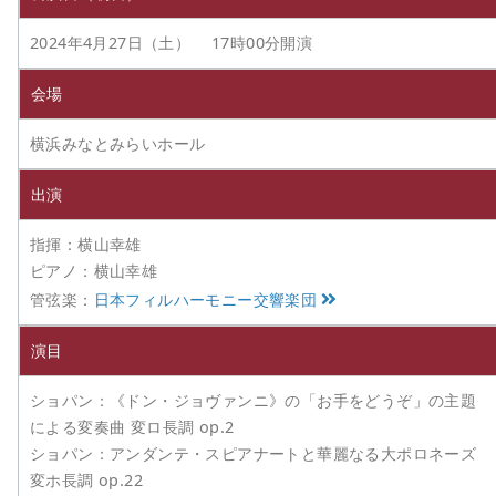
2024年4月27日（土） 17時00分開演
会場
横浜みなとみらいホール
出演
指揮：横山幸雄
ピアノ：横山幸雄
管弦楽：
日本フィルハーモニー交響楽団
演目
ショパン：《ドン・ジョヴァンニ》の「お手をどうぞ」の主題
による変奏曲 変ロ長調 op.2
ショパン：アンダンテ・スピアナートと華麗なる大ポロネーズ
変ホ長調 op.22