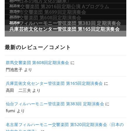
最新のレビュー／コメント
群馬交響楽団 第608回定期演奏会
に
門池恵子
より
兵庫芸術文化センター管弦楽団 第165回定期演奏会
に
高田 二三夫
より
仙台フィルハーモニー管弦楽団 第383回 定期演奏会
に
fumi
より
名古屋フィルハーモニー交響楽団 第520回定期演奏会〈日本の