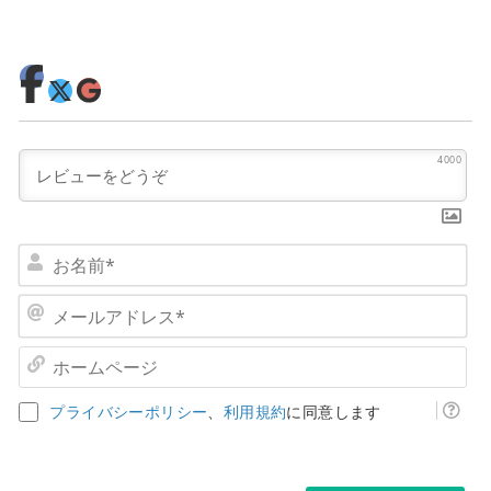
4000
お
名
前
メ
*
ー
ル
ホ
ア
ー
ド
ム
プライバシーポリシー
、
利用規約
に同意します
レ
ペ
ス
ー
*
ジ