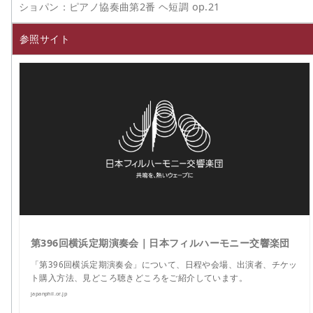
ショパン：ピアノ協奏曲第2番 ヘ短調 op.21
参照サイト
第396回横浜定期演奏会｜日本フィルハーモニー交響楽団
「第396回横浜定期演奏会」について、日程や会場、出演者、チケッ
ト購入方法、見どころ聴きどころをご紹介しています。
japanphil.or.jp