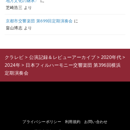
地方文化の継承〉
に
芝崎浩三
より
京都市交響楽団 第699回定期演奏会
に
畠山博志
より
クラレビ
>
公演記録＆レビューアーカイブ
>
2020年代
>
2024年
>
日本フィルハーモニー交響楽団 第396回横浜
定期演奏会
プライバシーポリシー
利用規約
お問い合わせ