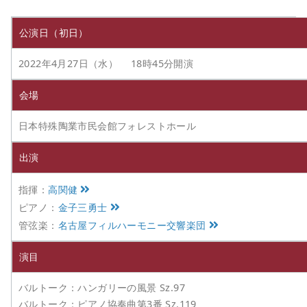
公演日（初日）
2022年4月27日（水） 18時45分開演
会場
日本特殊陶業市民会館フォレストホール
出演
指揮：
高関健
ピアノ：
金子三勇士
管弦楽：
名古屋フィルハーモニー交響楽団
演目
バルトーク：ハンガリーの風景 Sz.97
バルトーク：ピアノ協奏曲第3番 Sz.119