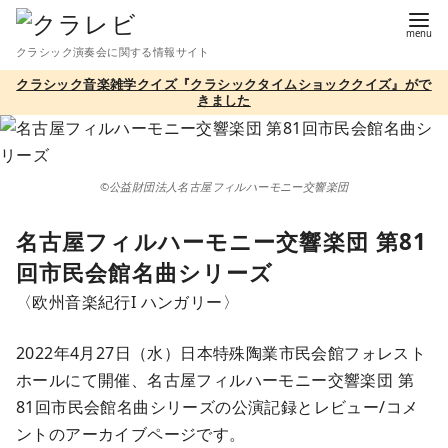
コ
ン
クラシック演奏会に関する情報サイト
テ
クラシック音楽雑学クイズ『クラシックタイムショッククイズ』がで
ン
きました
ツ
へ
移
©公益財団法人名古屋フィルハーモニー交響楽団
動
名古屋フィルハーモニー交響楽団 第81
回市民会館名曲シリーズ
〈欧州音楽紀行I ハンガリー〉
2022年4月27日（水）日本特殊陶業市民会館フォレスト
ホールにて開催、名古屋フィルハーモニー交響楽団 第
81回市民会館名曲シリーズの公演記録とレビュー/コメ
ントのアーカイブページです。