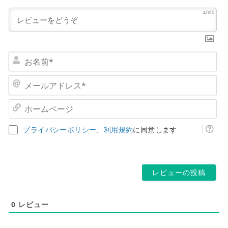
4000
お
名
前
メ
*
ー
ル
ホ
ア
ー
ド
ム
プライバシーポリシー
、
利用規約
に同意します
レ
ペ
ス
ー
*
ジ
0
レビュー