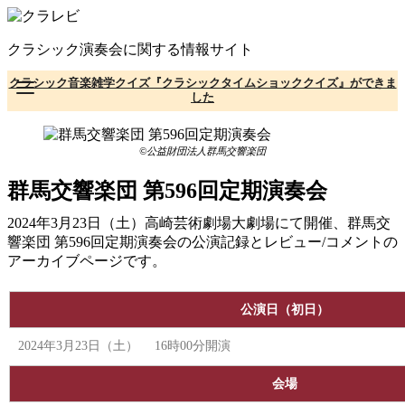
コ
ン
クラシック演奏会に関する情報サイト
テ
ン
クラシック音楽雑学クイズ『クラシックタイムショッククイズ』ができま
ツ
した
へ
移
動
©公益財団法人群馬交響楽団
群馬交響楽団 第596回定期演奏会
2024年3月23日（土）高崎芸術劇場大劇場にて開催、群馬交
響楽団 第596回定期演奏会の公演記録とレビュー/コメントの
アーカイブページです。
公演日（初日）
2024年3月23日（土） 16時00分開演
会場