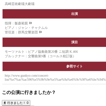
高崎芸術劇場大劇場
出演
指揮：
飯森範親
ピアノ：ジャン・チャクムル
管弦楽：
群馬交響楽団
演目
モーツァルト：ピアノ協奏曲第20番 ニ短調 K.466
ブルックナー：交響曲第9番（コールス校訂版）
参照サイト
http://www.gunkyo.com/concert-
list/%e7%ac%ac596%e5%9b%9e%e5%ae%9a%e6%9c%9f%e6%bc%94%
この公演に行きましたか？
行きました！
0