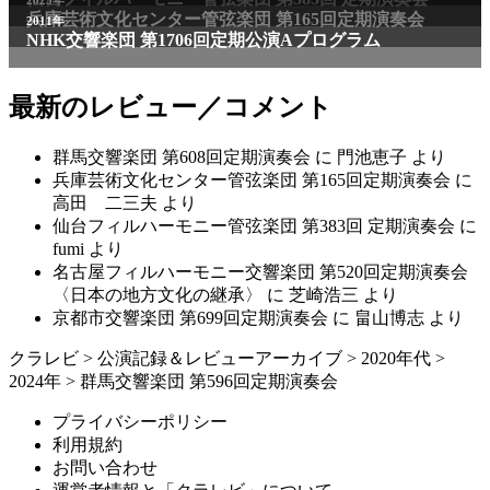
兵庫芸術文化センター管弦楽団 第165回定期演奏会
2011年
NHK交響楽団 第1706回定期公演Aプログラム
最新のレビュー／コメント
群馬交響楽団 第608回定期演奏会
に
門池恵子
より
兵庫芸術文化センター管弦楽団 第165回定期演奏会
に
高田 二三夫
より
仙台フィルハーモニー管弦楽団 第383回 定期演奏会
に
fumi
より
名古屋フィルハーモニー交響楽団 第520回定期演奏会
〈日本の地方文化の継承〉
に
芝崎浩三
より
京都市交響楽団 第699回定期演奏会
に
畠山博志
より
クラレビ
>
公演記録＆レビューアーカイブ
>
2020年代
>
2024年
>
群馬交響楽団 第596回定期演奏会
プライバシーポリシー
利用規約
お問い合わせ