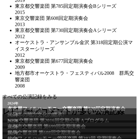
2019
東京都交響楽団 第785回定期演奏会Bシリーズ
2015
東京交響楽団 第608回定期演奏会
2013
東京都交響楽団 第730回定期演奏会Aシリーズ
2012
オーケストラ・アンサンブル金沢 第318回定期公演マ
イスターシリーズ
2012
東京都交響楽団 第677回定期演奏会
2009
地方都市オーケストラ・フェスティバル2008 群馬交
響楽団
2008
すべての公演記録をみる
2024年
名古屋フィルハーモニー交響楽団 第520回定期演奏会
レビュー／コメントが多い公演記録
〈日本の地方文化の継承〉
2024年
NHK交響楽団 第2016回定期公演 Aプログラム
2025年
京都市交響楽団 第699回定期演奏会
2025年
群馬交響楽団 第608回定期演奏会
2025年
仙台フィルハーモニー管弦楽団 第383回 定期演奏会
2025年