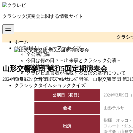
コ
ン
クラシック演奏会に関する情報サイト
テ
ン
ツ
へ
クラシ
ホーム
移
公演記録＆レビューアーカイブ
動
全公演記録
今日は何の日？－出来事とクラシック公演－
公演情報投稿フォーム
山形交響楽団 第315回定期演奏会
クラレビ運営者が掲載する公演の基準について
クラシック音楽リファレンス
2024年3月9日（土）山形テルサにて開催、山形交響楽団 第
クラシックタイムショッククイズ
公演日（初日）
2024年3月9日
会場
山形テルサ
指揮：オッコ・
出演
フルート：知久
管弦楽：
山形交