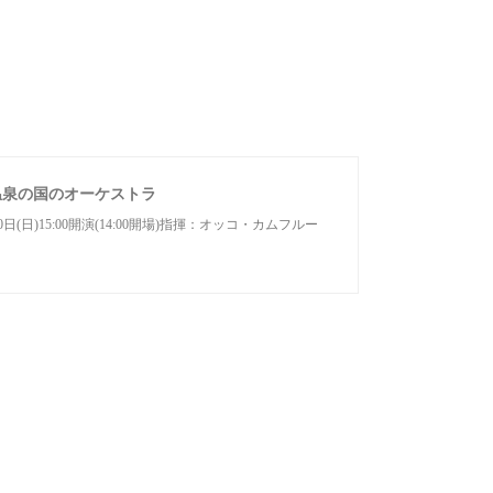
温泉の国のオーケストラ
10日(日)15:00開演(14:00開場)指揮：オッコ・カムフルー