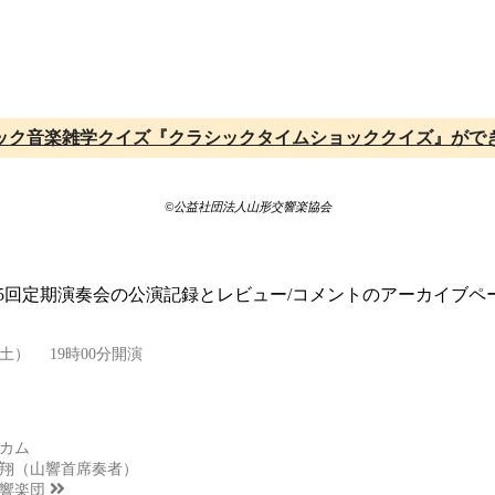
ック音楽雑学クイズ『クラシックタイムショッククイズ』がで
©公益社団法人山形交響楽協会
315回定期演奏会の公演記録とレビュー/コメントのアーカイブペ
（土） 19時00分開演
カム
翔（山響首席奏者）
響楽団