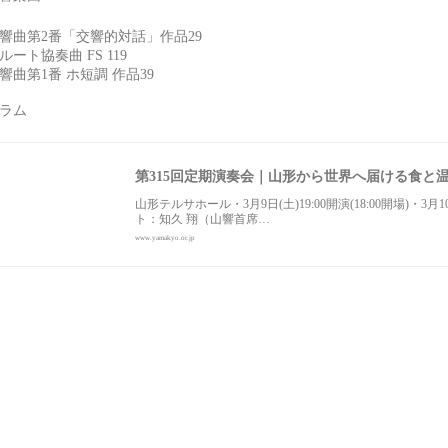
響曲第2番「交響的対話」作品29
ート協奏曲 FS 119
曲第1番 ホ短調 作品39
グラム
第315回定期演奏会｜⼭形から世界へ届ける⾷と
山形テルサホール・3月9日(土)19:00開演(18:00開場)・3月
ト：知久 翔（山響首席…
www.yamakyo.or.jp