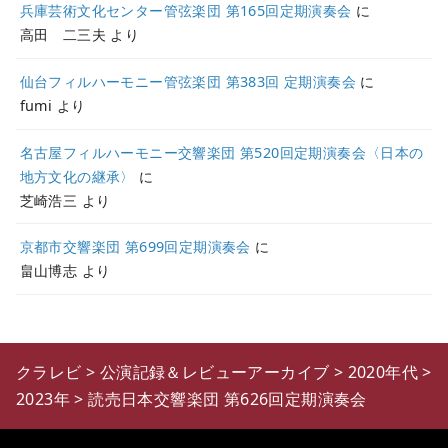
兵庫芸術文化センター管弦楽団 第165回定期演奏会
に
高田 二三夫
より
仙台フィルハーモニー管弦楽団 第383回 定期演奏会
に
fumi
より
名古屋フィルハーモニー交響楽団 第520回定期演奏会〈日本の
地方文化の継承〉
に
芝崎浩三
より
京都市交響楽団 第699回定期演奏会
に
畠山博志
より
クラレビ
>
公演記録＆レビューアーカイブ
>
2020年代
>
2023年
>
読売日本交響楽団 第626回定期演奏会