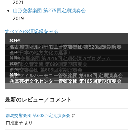
2021
山形交響楽団 第275回定期演奏会
2019
すべての公演記録をみる
2011年
2024年
レビュー／コメントが多い公演記録
NHK交響楽団 第1706回定期公演Aプログラム
名古屋フィルハーモニー交響楽団 第520回定期演奏
会〈日本の地方文化の継承〉
2024年
NHK交響楽団 第2016回定期公演 Aプログラム
2025年
京都市交響楽団 第699回定期演奏会
2025年
群馬交響楽団 第608回定期演奏会
2025年
仙台フィルハーモニー管弦楽団 第383回 定期演奏会
2025年
兵庫芸術文化センター管弦楽団 第165回定期演奏会
最新のレビュー／コメント
群馬交響楽団 第608回定期演奏会
に
門池恵子
より