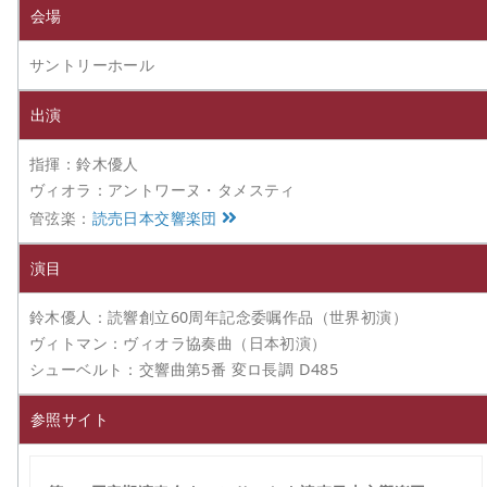
会場
サントリーホール
出演
指揮：鈴木優人
ヴィオラ：アントワーヌ・タメスティ
管弦楽：
読売日本交響楽団
演目
鈴木優人：読響創立60周年記念委嘱作品（世界初演）
ヴィトマン：ヴィオラ協奏曲（日本初演）
シューベルト：交響曲第5番 変ロ長調 D485
参照サイト