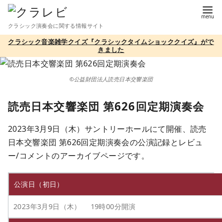
コ
ン
クラシック演奏会に関する情報サイト
テ
クラシック音楽雑学クイズ『クラシックタイムショッククイズ』がで
ン
きました
ツ
へ
©公益財団法人読売日本交響楽団
移
動
読売日本交響楽団 第626回定期演奏会
2023年3月9日（木）サントリーホールにて開催、読売
日本交響楽団 第626回定期演奏会の公演記録とレビュ
ー/コメントのアーカイブページです。
公演日（初日）
2023年3月9日（木） 19時00分開演