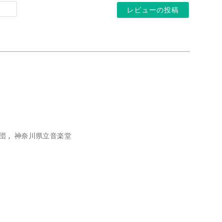
*
ホ
ル
ー
ア
ム
ド
ペ
レ
ー
ス
ジ
*
団
神奈川県立音楽堂