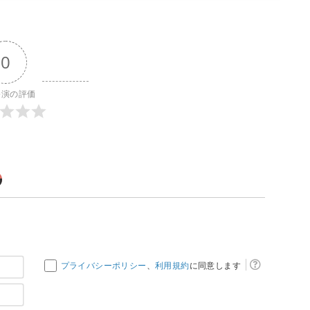
0
公演の評価
お
プライバシーポリシー
、
利用規約
に同意します
名
メ
前
ー