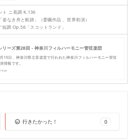
 ニ長調 K.136
「姿なき舟と航跡」（委嘱作品 、世界初演）
イ短調 Op.56「スコットランド」
シリーズ第28回 - 神奈川フィルハーモニー管弦楽団
年2月10日、神奈川県立音楽堂で行われた神奈川フィルハーモニー管弦
演情報です。
.or.jp
行きたかった！
0