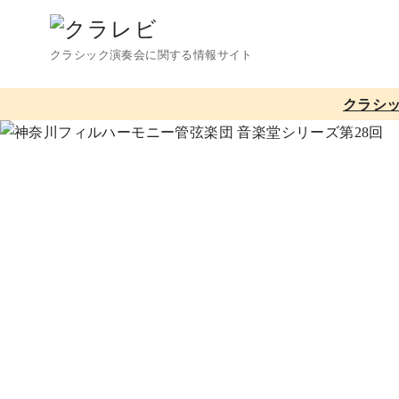
コ
ン
クラシック演奏会に関する情報サイト
テ
ン
クラシ
ツ
へ
移
動