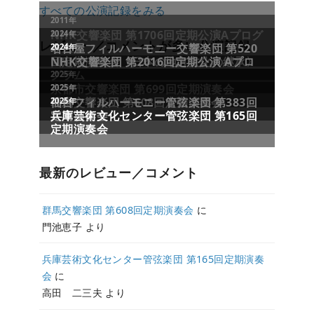
すべての公演記録をみる
レビュー／コメントが多い公演記録
最新のレビュー／コメント
群馬交響楽団 第608回定期演奏会
に
門池恵子
より
兵庫芸術文化センター管弦楽団 第165回定期演奏
会
に
高田 二三夫
より