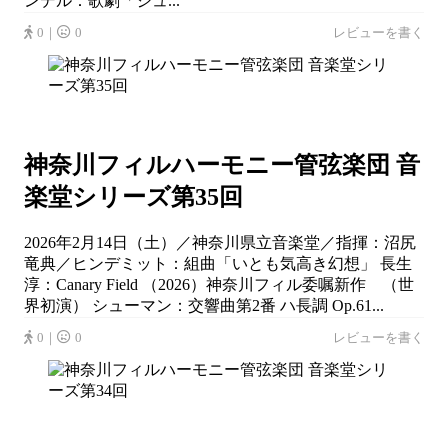
ンデル：歌劇「ジュ...
0｜
0
レビューを書く
神奈川フィルハーモニー管弦楽団 音
楽堂シリーズ第35回
2026年2月14日（土）／神奈川県立音楽堂／指揮：沼尻
竜典／ヒンデミット：組曲「いとも気高き幻想」 長生
淳：Canary Field （2026）神奈川フィル委嘱新作 （世
界初演） シューマン：交響曲第2番 ハ長調 Op.61...
0｜
0
レビューを書く