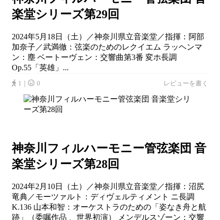
楽堂シリーズ第29回
2024年5月18日（土）／神奈川県立音楽堂／指揮：阿部
加奈子／武満徹：弦楽のためのレクイエム ラッヘンマ
ン：塵 ベートーヴェン：交響曲第3番 変ホ長調
Op.55「英雄」...
1｜
0
レビューを書く
神奈川フィルハーモニー管弦楽団 音
楽堂シリーズ第28回
2024年2月10日（土）／神奈川県立音楽堂／指揮：沼尻
竜典／モーツァルト：ディヴェルティメント ニ長調
K.136 山本和智：オーケストラのための「姿なき舟と航
跡」（委嘱作品 、世界初演） メンデルスゾーン：交響