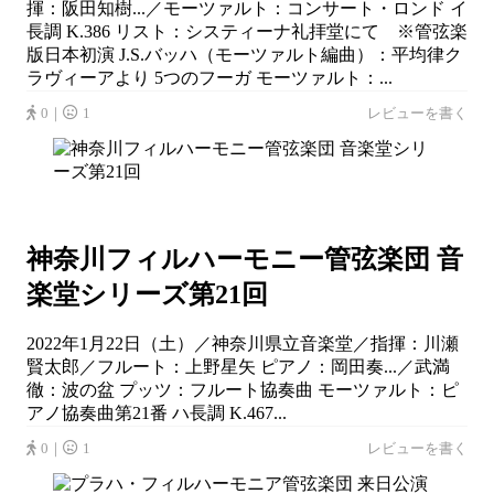
揮：阪田知樹...／モーツァルト：コンサート・ロンド イ
長調 K.386 リスト：システィーナ礼拝堂にて ※管弦楽
版日本初演 J.S.バッハ（モーツァルト編曲）：平均律ク
ラヴィーアより 5つのフーガ モーツァルト：...
0｜
1
レビューを書く
神奈川フィルハーモニー管弦楽団 音
楽堂シリーズ第21回
2022年1月22日（土）／神奈川県立音楽堂／指揮：川瀬
賢太郎／フルート：上野星矢 ピアノ：岡田奏...／武満
徹：波の盆 プッツ：フルート協奏曲 モーツァルト：ピ
アノ協奏曲第21番 ハ長調 K.467...
0｜
1
レビューを書く