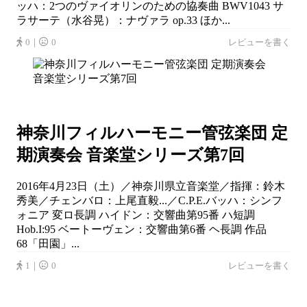
ッハ：2つのヴァイオリンのための協奏曲 BWV1043 サ
ラサーテ（水谷晃）：ナヴァラ op.33 ほか...
0｜
0
レビューを書く
神奈川フィルハーモニー管弦楽団 定
期演奏会 音楽堂シリーズ第7回
2016年4月23日（土）／神奈川県立音楽堂／指揮：鈴木
秀美／チェンバロ：上尾直毅...／C.P.E.バッハ：シンフ
ォニア 変ロ長調 ハイドン：交響曲第95番 ハ短調
Hob.I:95 ベートーヴェン：交響曲第6番 ヘ長調 作品
68「田園」...
1｜
0
レビューを書く