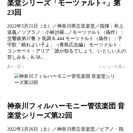
楽堂シリーズ「モーツァルト+」第
23回
2022年5月21日（土）／神奈川県立音楽堂／指揮：井上
道義／ソプラノ：小林沙羅...／モーツァルト（偽作）：
交響曲第37番 ト長調 K.444 モーツァルト（偽作）：子
守歌「眠れよい子よ」（青島広志編） モーツァルト：
コンサート・アリア「誰が知るでしょう、いとしい人の
苦しみを」K.58...
0｜
1
レビューを書く
神奈川フィルハーモニー管弦楽団 音
楽堂シリーズ第22回
2022年2月26日（土）／神奈川県立音楽堂／ピアノ・指