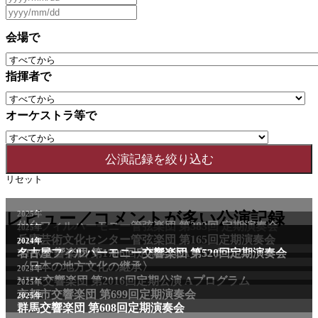
会場で
指揮者で
オーケストラ等で
リセット
2025年
レビュー／コメントが多い公演記録
仙台フィルハーモニー管弦楽団 第383回 定期演奏会
2025年
兵庫芸術文化センター管弦楽団 第165回定期演奏会
2011年
2024年
NHK交響楽団 第1706回定期公演Aプログラム
名古屋フィルハーモニー交響楽団 第520回定期演奏会
〈日本の地方文化の継承〉
2024年
NHK交響楽団 第2016回定期公演 Aプログラム
2025年
京都市交響楽団 第699回定期演奏会
2025年
群馬交響楽団 第608回定期演奏会