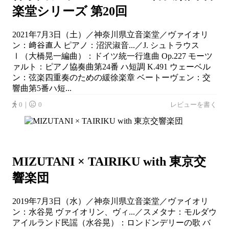
楽堂シリーズ 第20回
2021年7月3日（土）／神奈川県立音楽堂／ヴァイオリ
ン：﨑谷直人 ピアノ：沼沢淑音...／J. シュトラウス
Ⅰ（大橋晃一編曲）：ドイツ統一行進曲 Op.227 モーツ
ァルト：ピアノ協奏曲第24番 ハ短調 K.491 ウェーベル
ン：弦楽四重奏のための緩徐楽章 ベートーヴェン：交
響曲第5番ハ短...
0｜
0
レビューを書く
MIZUTANI × TAIRIKU with 東京交
響楽団
2019年7月3日（水）／神奈川県立音楽堂／ヴァイオリ
ン：水谷晃 ヴァイオリン、ヴィ...／スメタナ：モルダウ
アイルランド民謡（水谷晃）：ロンドンデリーの歌 バ