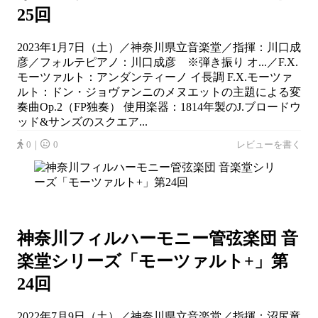
25回
2023年1月7日（土）／神奈川県立音楽堂／指揮：川口成
彦／フォルテピアノ：川口成彦 ※弾き振り オ...／F.X.
モーツァルト：アンダンティーノ イ長調 F.X.モーツァ
ルト：ドン・ジョヴァンニのメヌエットの主題による変
奏曲Op.2（FP独奏） 使用楽器：1814年製のJ.ブロードウ
ッド&サンズのスクエア...
0｜
0
レビューを書く
神奈川フィルハーモニー管弦楽団 音
楽堂シリーズ「モーツァルト+」第
24回
2022年7月9日（土）／神奈川県立音楽堂／指揮：沼尻竜