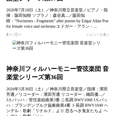
2026年7月18日（土）／神奈川県立音楽堂／ピアノ・指
揮：阪田知樹 ソプラノ：森谷真...／阪田知
樹：”Nocturnes - Fragments” after poems by Edgar Allan Poe
for female voice and orchestra エドガー・アラン・...
0｜
0
レビューを書く
神奈川フィルハーモニー管弦楽団 音
楽堂シリーズ第36回
2026年5月30日（土）／神奈川県立音楽堂／指揮：濱田
芳通／リコーダー：濱田芳通 リコーダー：織田優...／
J.S.バッハ：管弦楽組曲第3番 ニ長調 BWV1068 J.S.バッ
ハ：ブランデンブルク協奏曲第4番 ト長調 BWV1049 ヘ
ンデル：歌劇「リナルド」より 恐るべき鬼女たちよ ヘ