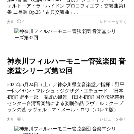
ァルト・ア・ラ・ハイドン プロコフィエフ：交響曲第1
番 ニ長調 Op.25「古典交響曲」...
0｜
0
レビューを書く
神奈川フィルハーモニー管弦楽団 音
楽堂シリーズ第32回
2025年5月24日（土）／神奈川県立音楽堂／指揮：野平
一郎／ヤン・マレシュ：ジグザグ・エチュード [日本
初演] 野平一郎：廃墟の風景 [日本初演] 国立伝統芸術
センター台湾音楽館による委嘱作品 ラヴェル：クープ
ランの墓 ラヴェル：マ・メール・ロワ（バレエ版）...
0｜
0
レビューを書く