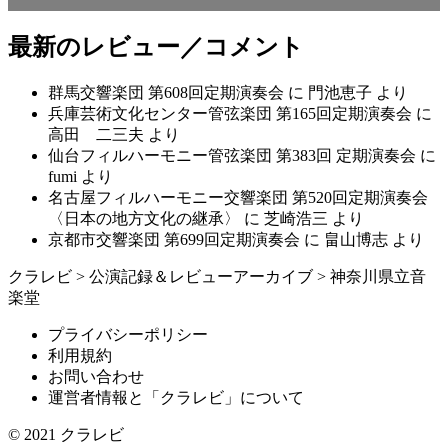
最新のレビュー／コメント
群馬交響楽団 第608回定期演奏会
に
門池恵子
より
兵庫芸術文化センター管弦楽団 第165回定期演奏会
に
高田 二三夫
より
仙台フィルハーモニー管弦楽団 第383回 定期演奏会
に
fumi
より
名古屋フィルハーモニー交響楽団 第520回定期演奏会
〈日本の地方文化の継承〉
に
芝崎浩三
より
京都市交響楽団 第699回定期演奏会
に
畠山博志
より
クラレビ
>
公演記録＆レビューアーカイブ
>
神奈川県立音
楽堂
プライバシーポリシー
利用規約
お問い合わせ
運営者情報と「クラレビ」について
© 2021
クラレビ