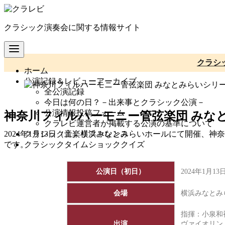
コ
ン
クラシック演奏会に関する情報サイト
テ
ン
ツ
へ
クラシ
ホーム
移
公演記録＆レビューアーカイブ
動
全公演記録
今日は何の日？－出来事とクラシック公演－
公演情報投稿フォーム
神奈川フィルハーモニー管弦楽団 みなと
クラレビ運営者が掲載する公演の基準について
クラシック音楽リファレンス
2024年1月13日（土）横浜みなとみらいホールにて開催、
クラシックタイムショッククイズ
です。
公演日（初日）
2024年1月1
会場
横浜みなとみ
指揮：
小泉和
出演
ヴァイオリン