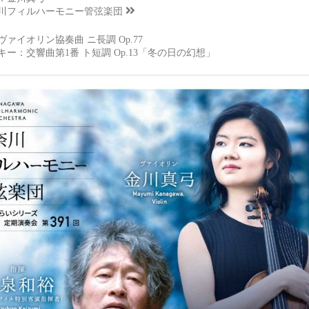
川フィルハーモニー管弦楽団
ァイオリン協奏曲 ニ長調 Op.77
キー：交響曲第1番 ト短調 Op.13「冬の日の幻想」