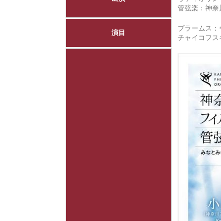
管弦楽：
神奈
ブラームス：ヴ
演目
チャイコフス