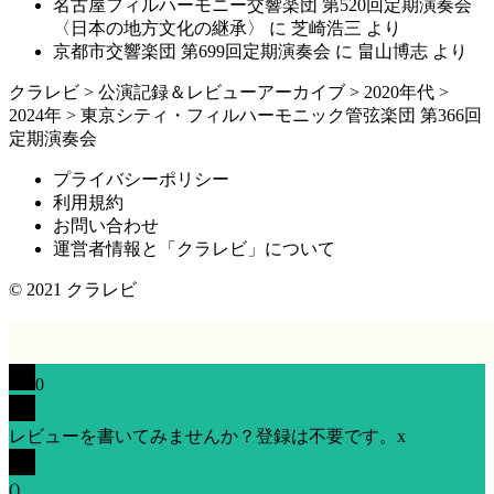
名古屋フィルハーモニー交響楽団 第520回定期演奏会
〈日本の地方文化の継承〉
に
芝崎浩三
より
京都市交響楽団 第699回定期演奏会
に
畠山博志
より
クラレビ
>
公演記録＆レビューアーカイブ
>
2020年代
>
2024年
>
東京シティ・フィルハーモニック管弦楽団 第366回
定期演奏会
プライバシーポリシー
利用規約
お問い合わせ
運営者情報と「クラレビ」について
© 2021
クラレビ
0
レビューを書いてみませんか？登録は不要です。
x
(
)