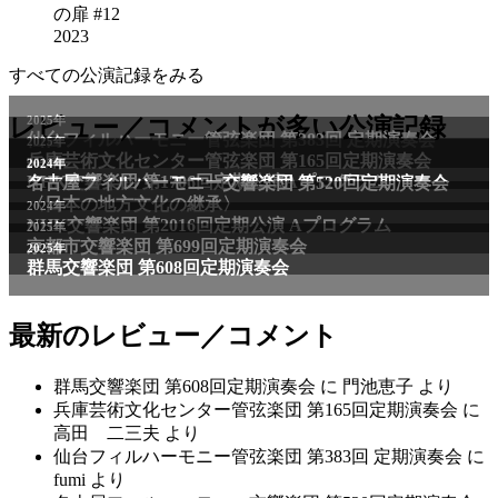
の扉 #12
2023
すべての公演記録をみる
2025年
レビュー／コメントが多い公演記録
仙台フィルハーモニー管弦楽団 第383回 定期演奏会
2025年
兵庫芸術文化センター管弦楽団 第165回定期演奏会
2011年
2024年
NHK交響楽団 第1706回定期公演Aプログラム
名古屋フィルハーモニー交響楽団 第520回定期演奏会
〈日本の地方文化の継承〉
2024年
NHK交響楽団 第2016回定期公演 Aプログラム
2025年
京都市交響楽団 第699回定期演奏会
2025年
群馬交響楽団 第608回定期演奏会
最新のレビュー／コメント
群馬交響楽団 第608回定期演奏会
に
門池恵子
より
兵庫芸術文化センター管弦楽団 第165回定期演奏会
に
高田 二三夫
より
仙台フィルハーモニー管弦楽団 第383回 定期演奏会
に
fumi
より