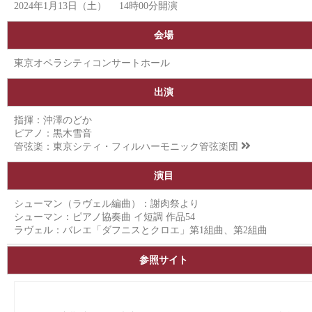
2024年1月13日（土） 14時00分開演
会場
東京オペラシティコンサートホール
出演
指揮：沖澤のどか
ピアノ：黒木雪音
管弦楽：
東京シティ・フィルハーモニック管弦楽団
演目
シューマン（ラヴェル編曲）：謝肉祭より
シューマン：ピアノ協奏曲 イ短調 作品54
ラヴェル：バレエ「ダフニスとクロエ」第1組曲、第2組曲
参照サイト