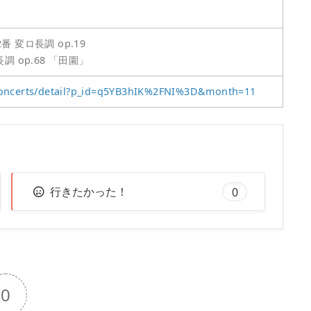
変ロ長調 op.19
調 op.68 「田園」
/concerts/detail?p_id=q5YB3hIK%2FNI%3D&month=11
行きたかった！
0
0