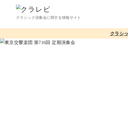
コ
ン
クラシック演奏会に関する情報サイト
テ
ン
クラシ
ツ
へ
移
動