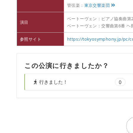
管弦楽：
東京交響楽団
ベートーヴェン：ピアノ協奏曲第2番 
演目
ベートーヴェン：交響曲第6番 ヘ長
参照サイト
https://tokyosymphony.jp/pc
この公演に行きましたか？
行きました！
0