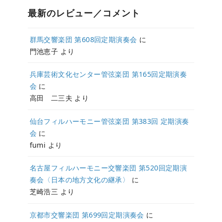
最新のレビュー／コメント
群馬交響楽団 第608回定期演奏会
に
門池恵子
より
兵庫芸術文化センター管弦楽団 第165回定期演奏
会
に
高田 二三夫
より
仙台フィルハーモニー管弦楽団 第383回 定期演奏
会
に
fumi
より
名古屋フィルハーモニー交響楽団 第520回定期演
奏会〈日本の地方文化の継承〉
に
芝崎浩三
より
京都市交響楽団 第699回定期演奏会
に