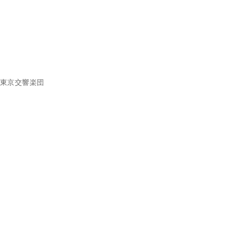
ジ
*
東京交響楽団