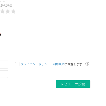
公演の評価
お
プライバシーポリシー
、
利用規約
に同意します
名
メ
前
ー
*
ホ
ル
ー
ア
ム
ド
ペ
レ
ー
ス