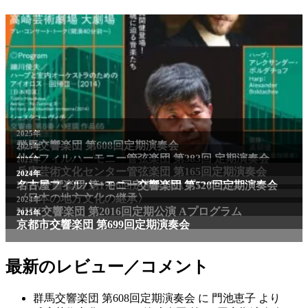
2025年
群馬交響楽団 第608回定期演奏会
2025年
仙台フィルハーモニー管弦楽団 第383回 定期演奏会
2025年
兵庫芸術文化センター管弦楽団 第165回定期演奏会
2011年
2024年
NHK交響楽団 第1706回定期公演Aプログラム
名古屋フィルハーモニー交響楽団 第520回定期演奏会
〈日本の地方文化の継承〉
2024年
NHK交響楽団 第2016回定期公演 Aプログラム
2025年
京都市交響楽団 第699回定期演奏会
最新のレビュー／コメント
群馬交響楽団 第608回定期演奏会
に
門池恵子
より