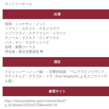
サントリーホール
出演
指揮：ジョナサン・ノット
ソプラノ：カテジナ・クネジコヴァ
メゾソプラノ：ステファニー・イラーニ
テノール：マグヌス・ヴィギリウス
バス：ヤン・マルティニーク
合唱：東響コーラス
管弦楽：
東京交響楽団
演目
ドビュッシー（ノット編）：交響的組曲 「ペレアスとメリザンド」
ヤナーチェク：グラゴル・ミサ（Paul Wingfieldによるユニヴァーサ
ル版）
参照サイト
https://tokyosymphony.jp/pc/concerts/detail?
p_id=HeopolA3IAA%3D&month=10