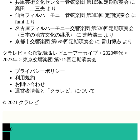
兵庫芸術文化センター管弦楽団 第165回定期演奏会
に
高田 二三夫
より
仙台フィルハーモニー管弦楽団 第383回 定期演奏会
に
fumi
より
名古屋フィルハーモニー交響楽団 第520回定期演奏会
〈日本の地方文化の継承〉
に
芝崎浩三
より
京都市交響楽団 第699回定期演奏会
に
畠山博志
より
クラレビ
>
公演記録＆レビューアーカイブ
>
2020年代
>
2023年
>
東京交響楽団 第715回定期演奏会
プライバシーポリシー
利用規約
お問い合わせ
運営者情報と「クラレビ」について
© 2021
クラレビ
0