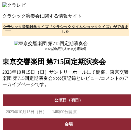
コ
ン
クラシック演奏会に関する情報サイト
テ
ン
クラシック音楽雑学クイズ『クラシックタイムショッククイズ』ができま
ツ
した
へ
移
動
©公益財団法人東京交響楽団
東京交響楽団 第715回定期演奏会
2023年10月15日（日）サントリーホールにて開催、東京交響
楽団 第715回定期演奏会の公演記録とレビュー/コメントのア
ーカイブページです。
公演日（初日）
2023年10月15日（日） 14時00分開演
会場