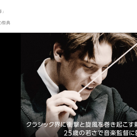
海」
春の祭典
クラウス・マケラ指揮 パリ管弦楽団
クラシック界に衝撃と旋風を巻き起こす新進気鋭の天才指揮者ク
えて待望の来日！