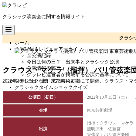
コ
ン
クラシック演奏会に関する情報サイト
テ
ン
ツ
へ
クラシ
ホーム
移
公演記録＆レビューアーカイブ
動
全公演記録
今日は何の日？－出来事とクラシック公演－
公演情報投稿フォーム
クラウス・マケラ（指揮） パリ管弦楽団
クラレビ運営者が掲載する公演の基準について
クラシック音楽リファレンス
2022年10月15日（土）東京芸術劇場にて開催、クラウス
クラシックタイムショッククイズ
公演日（初日）
2022年10月15日（土） 
会場
東京芸術劇場
指揮：クラウス・マケラ
出演
照明演出：佐藤啓
管弦楽：パリ管弦楽団