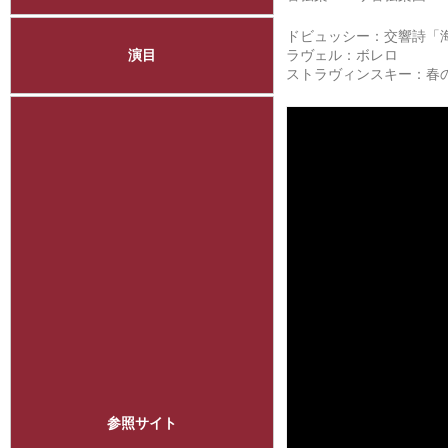
ドビュッシー：交響詩「
演目
ラヴェル：ボレロ
ストラヴィンスキー：
参照サイト