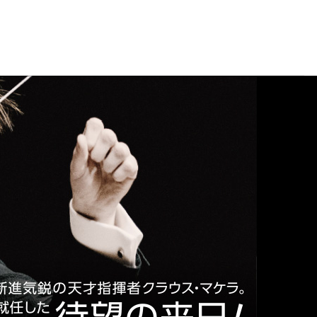
ラウス・マケラ。25歳の若さで音楽監督に就任した名門パリ管と勝負曲を携