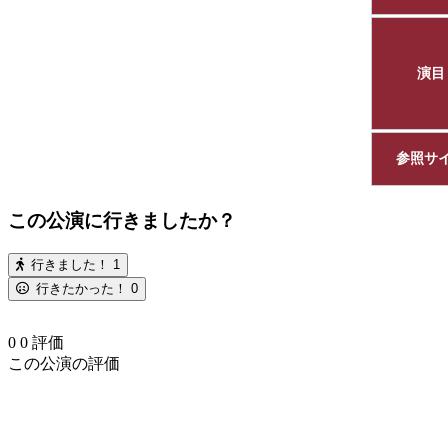
演目
参照サ
この公演に行きましたか？
行きました！
1
行きたかった！
0
0
0
評価
この公演の評価