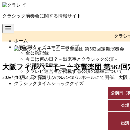
コ
ン
クラシック演奏会に関する情報サイト
テ
ン
ツ
へ
クラシ
ホーム
移
公演記録＆レビューアーカイブ
動
全公演記録
今日は何の日？－出来事とクラシック公演－
公演情報投稿フォーム
大阪フィルハーモニー交響楽団 第562
クラレビ運営者が掲載する公演の基準について
クラシック音楽リファレンス
2022年10月21日（金）フェスティバルホールにて開催、大
クラシックタイムショッククイズ
公演日（
会場
出演