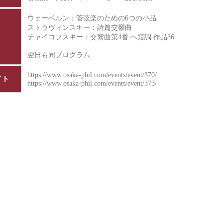
ウェーベルン：管弦楽のための6つの小品
ストラヴィンスキー：詩篇交響曲
チャイコフスキー：交響曲第4番 ヘ短調 作品36
翌日も同プログラム
https://www.osaka-phil.com/events/event/370/
イト
https://www.osaka-phil.com/events/event/373/