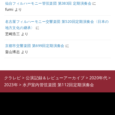
仙台フィルハーモニー管弦楽団 第383回 定期演奏会
に
fumi
より
名古屋フィルハーモニー交響楽団 第520回定期演奏会〈日本の
地方文化の継承〉
に
芝崎浩三
より
京都市交響楽団 第699回定期演奏会
に
畠山博志
より
クラレビ
>
公演記録＆レビューアーカイブ
>
2020年代
>
2023年
>
水戸室内管弦楽団 第112回定期演奏会