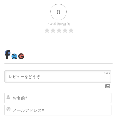
0
この公演の評価
4000
お
名
前
メ
*
ー