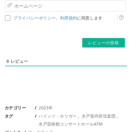
ル
ホ
ア
ー
ド
ム
プライバシーポリシー
、
利用規約
に同意します
レ
ペ
ス
ー
*
ジ
0
レビュー
カテゴリー
2023年
タグ
ハインツ・ホリガー
水戸室内管弦楽団
水戸芸術館コンサートホールATM