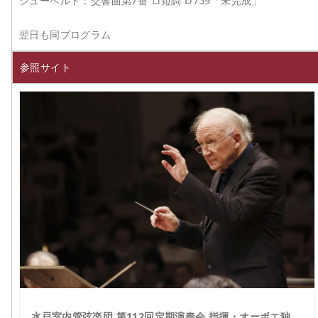
シューベルト：交響曲第7番 ロ短調 D759「未完成」
翌日も同プログラム
参照サイト
水戸室内管弦楽団 第112回定期演奏会 指揮・オーボエ独