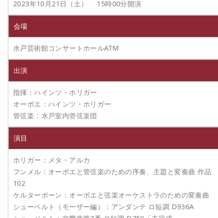
2023年10月21日（土） 15時00分開演
会場
水戸芸術館コンサートホールATM
出演
指揮：ハインツ・ホリガー
オーボエ：ハインツ・ホリガー
管弦楽：水戸室内管弦楽団
演目
ホリガー：メタ・アルカ
フンメル：オーボエと管弦楽のための序奏、主題と変奏曲 作品
102
ケルターボーン：オーボエと弦楽オーケストラのための変奏曲
シューベルト（モーザー編）：アンダンテ ロ短調 D936A