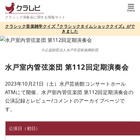
コ
ン
クラシック演奏会に関する情報サイト
テ
クラシック音楽雑学クイズ『クラシックタイムショッククイズ』がで
ン
きました
ツ
へ
©公益財団法人水戸市芸術振興財団
移
動
水戸室内管弦楽団 第112回定期演奏会
2023年10月21日（土）水戸芸術館コンサートホール
ATMにて開催、水戸室内管弦楽団 第112回定期演奏会の
公演記録とレビュー/コメントのアーカイブページで
す。
公演日（初日）