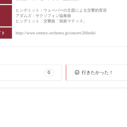
ヒンデミット：ウェーバーの主題による交響的変容
アダムズ：サクソフォン協奏曲
ヒンデミット：交響曲「画家マティス」
イト
https://www.century-orchestra.jp/concert/266teiki/
0
行きたかった！