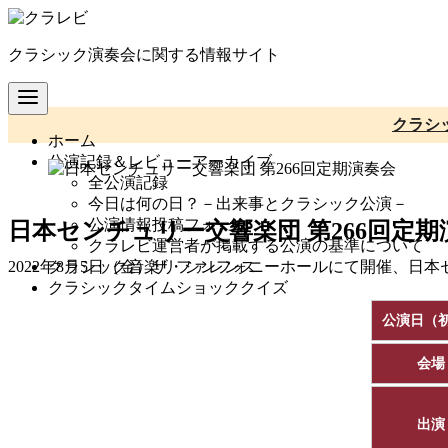
コ
ン
クラシック演奏会に関する情報サイト
テ
ン
ツ
へ
クラシ
ホーム
移
公演記録＆レビューアーカイブ
動
全公演記録
今日は何の日？－出来事とクラシック公演－
公演情報投稿フォーム
日本センチュリー交響楽団 第266回定期
クラレビ運営者が掲載する公演の基準について
クラシック音楽リファレンス
2022年8月5日（金）ザ・シンフォニーホールにて開催、日
クラシックタイムショッククイズ
公演日（
会場
出演