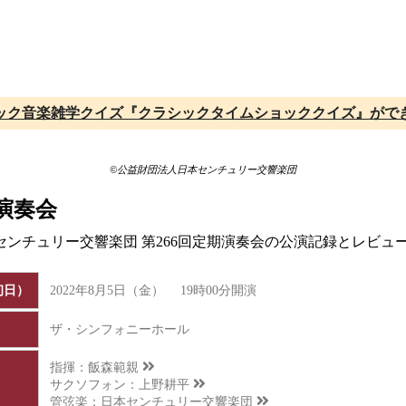
ック音楽雑学クイズ『クラシックタイムショッククイズ』がで
©公益財団法人日本センチュリー交響楽団
演奏会
本センチュリー交響楽団 第266回定期演奏会の公演記録とレビュ
初日）
2022年8月5日（金） 19時00分開演
ザ・シンフォニーホール
指揮：
飯森範親
サクソフォン：
上野耕平
管弦楽：
日本センチュリー交響楽団