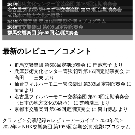
最新のレビュー／コメント
群馬交響楽団 第608回定期演奏会
に
門池恵子
より
兵庫芸術文化センター管弦楽団 第165回定期演奏会
に
高田 二三夫
より
仙台フィルハーモニー管弦楽団 第383回 定期演奏会
に
fumi
より
名古屋フィルハーモニー交響楽団 第520回定期演奏会
〈日本の地方文化の継承〉
に
芝崎浩三
より
京都市交響楽団 第699回定期演奏会
に
畠山博志
より
クラレビ
>
公演記録＆レビューアーカイブ
>
2020年代
>
2022年
>
NHK交響楽団 第1955回定期公演 池袋Cプログラム