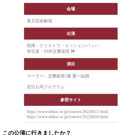
会場
東京芸術劇場
出演
指揮：クリストフ・エッシェンバッハ
管弦楽：
NHK交響楽団
演目
マーラー：交響曲第5番 嬰ハ短調
翌日も同プログラム
参照サイト
https://www.nhkso.or.jp/concert/20220415.html
https://www.nhkso.or.jp/concert/20220416.html
この公演に行きましたか？