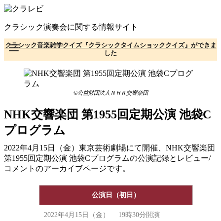
コ
ン
クラシック演奏会に関する情報サイト
テ
ン
クラシック音楽雑学クイズ『クラシックタイムショッククイズ』ができま
ツ
した
へ
移
動
©公益財団法人ＮＨＫ交響楽団
NHK交響楽団 第1955回定期公演 池袋C
プログラム
2022年4月15日（金）東京芸術劇場にて開催、NHK交響楽団
第1955回定期公演 池袋Cプログラムの公演記録とレビュー/
コメントのアーカイブページです。
公演日（初日）
2022年4月15日（金） 19時30分開演