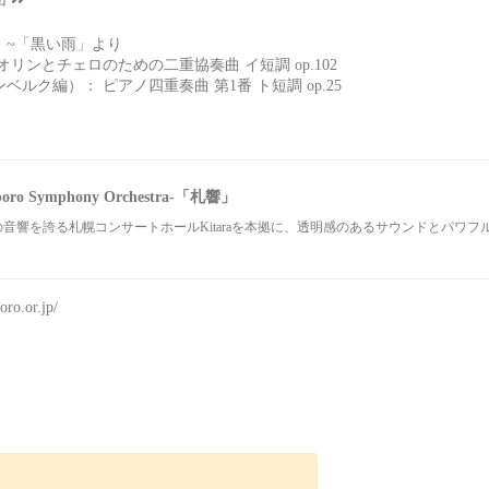
」~「黒い雨」より
リンとチェロのための二重協奏曲 イ短調 op.102
ルク編）： ピアノ四重奏曲 第1番 ト短調 op.25
ム
o Symphony Orchestra-「札響」
音響を誇る札幌コンサートホールKitaraを本拠に、透明感のあるサウンドとパワ
oro.or.jp/