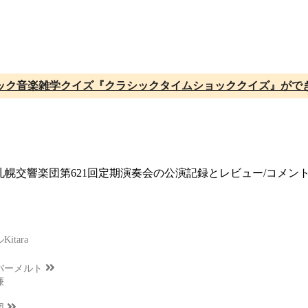
ック音楽雑学クイズ『クラシックタイムショッククイズ』がで
開催、札幌交響楽団第621回定期演奏会の公演記録とレビュー/コメ
tara
バーメルト
廉
団