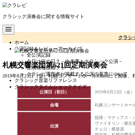
コ
ン
クラシック演奏会に関する情報サイト
テ
ン
ツ
へ
クラシ
ホーム
移
公演記録＆レビューアーカイブ
動
全公演記録
今日は何の日？－出来事とクラシック公演－
札幌交響楽団第621回定期演奏会
公演情報投稿フォーム
クラレビ運営者が掲載する公演の基準について
2019年8月23日（金）札幌コンサートホールKitaraにて
クラシック音楽リファレンス
クラシックタイムショッククイズ
公演日（初日）
2019年8月23日（金）
会場
札幌コンサートホールKi
指揮：
マティアス・
ヴァイオリン：郷古
出演
チェロ：横坂源
管弦楽：
札幌交響楽