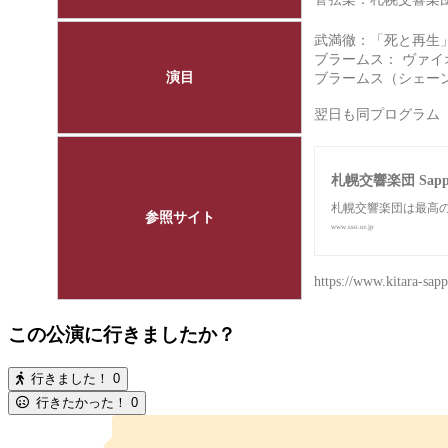
武満徹：「死と再生
ブラームス： ヴァイオ
演目
ブラームス（シェーンベ
翌日も同プログラ
札幌交響楽団 Sappor
札幌交響楽団は最高の
参照サイト
www.sso.or.jp
https://www.kitara-sapp
この公演に行きましたか？
行きました！
0
行きたかった！
0