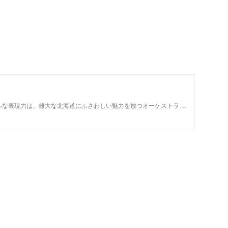
フルな表現力は、雄大な北海道にふさわしい魅力を放つオーケストラ…