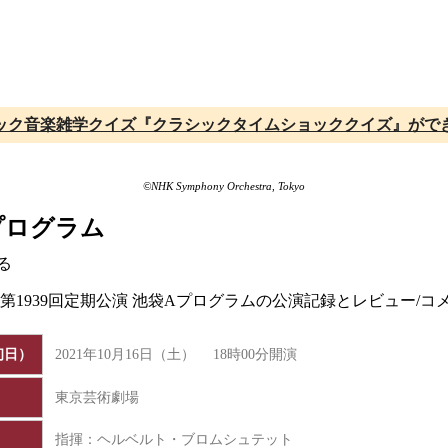
ック音楽雑学クイズ『クラシックタイムショッククイズ』がで
©NHK Symphony Orchestra, Tokyo
Aプログラム
る
団 第1939回定期公演 池袋Aプログラムの公演記録とレビュー
初日）
2021年10月16日（土） 18時00分開演
東京芸術劇場
指揮：ヘルベルト・ブロムシュテット