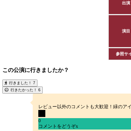
出演
演目
参照サ
この公演に行きましたか？
行きました！
7
行きたかった！
6
レビュー以外のコメントも大歓迎！緑のア
0
コメントをどうぞ
x