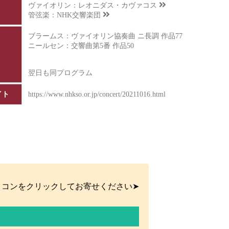
ヴァイオリン：
レオニダス・カヴァコス
管弦楽：
NHK交響楽団
ブラームス：ヴァイオリン協奏曲 ニ長調 作品77
ニールセン：交響曲第5番 作品50
翌日も同プログラム
イト
https://www.nhkso.or.jp/concert/20211016.html
イコンをクリックしてお寄せください➤