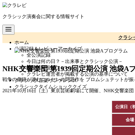
コ
ン
クラシック演奏会に関する情報サイト
テ
ン
ツ
へ
クラシ
ホーム
移
公演記録＆レビューアーカイブ
動
全公演記録
今日は何の日？－出来事とクラシック公演－
NHK交響楽団 第1939回定期公演 池袋
公演情報投稿フォーム
クラレビ運営者が掲載する公演の基準について
戦争の傷跡が滲むニルセンの問題作を ブロムシュテットが振
クラシック音楽リファレンス
クラシックタイムショッククイズ
2021年10月16日（土）東京芸術劇場にて開催、NHK交響楽
公演日（
会場