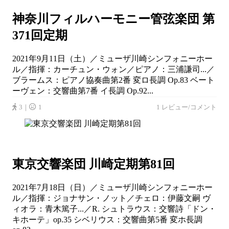
神奈川フィルハーモニー管弦楽団 第
371回定期
2021年9月11日（土）／ミューザ川崎シンフォニーホー
ル／指揮：カーチュン・ウォン／ピアノ：三浦謙司...／
ブラームス：ピアノ協奏曲第2番 変ロ長調 Op.83 ベート
ーヴェン：交響曲第7番 イ長調 Op.92...
3｜
1
1 レビュー/コメント
東京交響楽団 川崎定期第81回
2021年7月18日（日）／ミューザ川崎シンフォニーホー
ル／指揮：ジョナサン・ノット／チェロ：伊藤文嗣 ヴ
ィオラ：青木篤子...／R. シュトラウス：交響詩「ドン・
キホーテ」op.35 シベリウス：交響曲第5番 変ホ長調