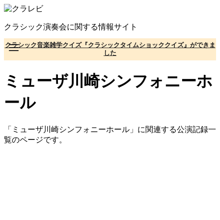
コ
ン
クラシック演奏会に関する情報サイト
テ
ン
クラシック音楽雑学クイズ『クラシックタイムショッククイズ』ができま
ツ
した
へ
移
ミューザ川崎シンフォニーホ
動
ール
「ミューザ川崎シンフォニーホール」に関連する公演記録一
覧のページです。