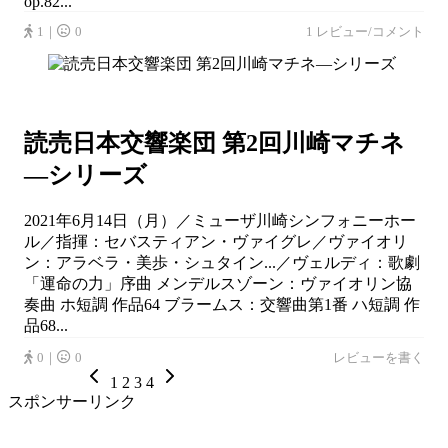
op.82...
1｜
0
1 レビュー/コメント
読売日本交響楽団 第2回川崎マチネ
—シリーズ
2021年6月14日（月）／ミューザ川崎シンフォニーホー
ル／指揮：セバスティアン・ヴァイグレ／ヴァイオリ
ン：アラベラ・美歩・シュタイン...／ヴェルディ：歌劇
「運命の力」序曲 メンデルスゾーン：ヴァイオリン協
奏曲 ホ短調 作品64 ブラームス：交響曲第1番 ハ短調 作
品68...
0｜
0
レビューを書く
1
2
3
4
スポンサーリンク