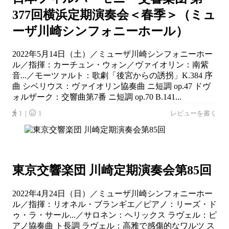
377回横浜定期演奏会＜春季＞（ミュ
ーザ川崎シンフォニーホール）
2022年5月14日（土）／ミューザ川崎シンフォニーホー
ル／指揮：カーチュン・ウォン／ヴァイオリン：南紫
音...／モーツァルト：歌劇「後宮からの誘拐」K.384 序
曲 シベリウス：ヴァイオリン協奏曲 ニ短調 op.47 ドヴ
ォルザーク：交響曲第7番 ニ短調 op.70 B.141...
1｜
1
レビューを書く
東京交響楽団 川崎定期演奏会第85回
2022年4月24日（日）／ミューザ川崎シンフォニーホー
ル／指揮：リオネル・ブランギエ／ピアノ：リーズ・ド
ゥ・ラ・サール...／サロネン：ヘリックス ラヴェル：ピ
アノ協奏曲 ト長調 ラヴェル：高雅で感傷的なワルツ ス