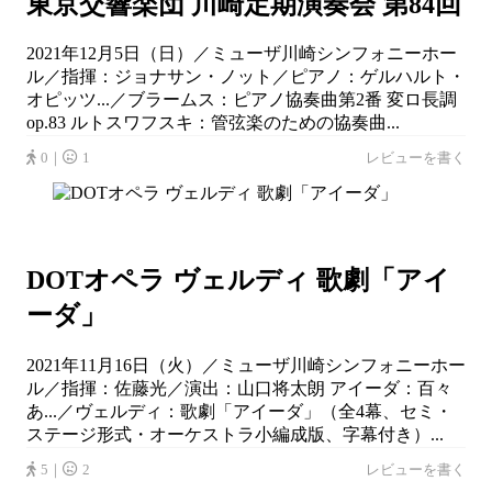
東京交響楽団 川崎定期演奏会 第84回
2021年12月5日（日）／ミューザ川崎シンフォニーホー
ル／指揮：ジョナサン・ノット／ピアノ：ゲルハルト・
オピッツ...／ブラームス：ピアノ協奏曲第2番 変ロ長調
op.83 ルトスワフスキ：管弦楽のための協奏曲...
0｜
1
レビューを書く
DOTオペラ ヴェルディ 歌劇「アイ
ーダ」
2021年11月16日（火）／ミューザ川崎シンフォニーホー
ル／指揮：佐藤光／演出：山口将太朗 アイーダ：百々
あ...／ヴェルディ：歌劇「アイーダ」（全4幕、セミ・
ステージ形式・オーケストラ小編成版、字幕付き）...
5｜
2
レビューを書く