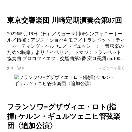
東京交響楽団 川崎定期演奏会第87回
2022年9月18日（日）／ミューザ川崎シンフォニーホー
ル／指揮：アジス・ショハキモフ／トランペット：ティ
ーネ・ティング・ヘルセ...／ドビュッシー：「管弦楽の
ための映像」より「イベリア」 トマジ：トランペット
協奏曲 プロコフィエフ：交響曲第5番 変ロ長調 op.100...
0｜
0
レビューを書く
フランソワ=グザヴィエ・ロト(指
揮) ケルン・ギュルツェニヒ管弦楽
団〈追加公演〉