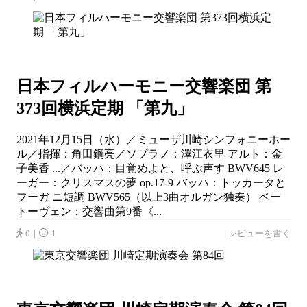
日本フィルハーモニー交響楽団 第
373回横浜定期 「第九」
2021年12月15日（水）／ミューザ川崎シンフォニーホー
ル／指揮：角田鋼亮／ソプラノ：澤江衣里 アルト：金
子美香 ...／バッハ：目覚めよと、呼ぶ声す BWV645 レ
ーガー：クリスマスの夢 op.17-9 バッハ：トッカータと
フーガ ニ短調 BWV565（以上3曲オルガン独奏） ベー
トーヴェン：交響曲第9番《...
0｜
1
レビューを書く