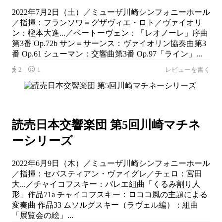
2022年7月2日（土）／ミューザ川崎シンフォニーホール
／指揮：フランソワ＝グザヴィエ・ロト／ヴァイオリ
ン：樫本大進...／ベートーヴェン：「レオノーレ」序曲
第3番 Op.72b サン＝サーンス：ヴァイオリン協奏曲第3
番 Op.61 シューマン：交響曲第3番 Op.97「ライン」...
2｜
1
レビューを書く
読売日本交響楽団 第5回川崎マチネ
ーシリーズ
2022年6月9日（木）／ミューザ川崎シンフォニーホール
／指揮：セバスティアン・ヴァイグレ／チェロ：宮田
大...／チャイコフスキー：バレエ組曲「くるみ割り人
形」作品71a チャイコフスキー：ロココ風の主題による
変奏曲 作品33 ムソルグスキー（ラヴェル編）：組曲
「展覧会の絵」...