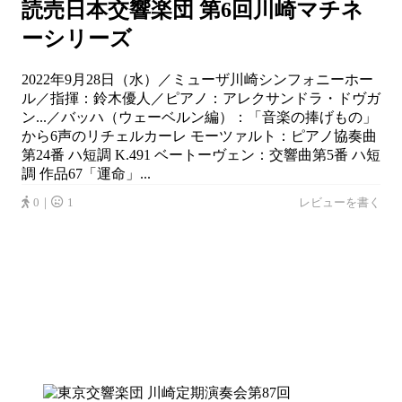
読売日本交響楽団 第6回川崎マチネ
ーシリーズ
2022年9月28日（水）／ミューザ川崎シンフォニーホー
ル／指揮：鈴木優人／ピアノ：アレクサンドラ・ドヴガ
ン...／バッハ（ウェーベルン編）：「音楽の捧げもの」
から6声のリチェルカーレ モーツァルト：ピアノ協奏曲
第24番 ハ短調 K.491 ベートーヴェン：交響曲第5番 ハ短
調 作品67「運命」...
0｜
1
レビューを書く