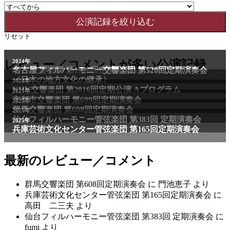
リセット
2011年
レビュー／コメントが多い公演記録
2024年
NHK交響楽団 第1706回定期公演Aプログラム
名古屋フィルハーモニー交響楽団 第520回定期演奏会
〈日本の地方文化の継承〉
2024年
NHK交響楽団 第2016回定期公演 Aプログラム
2025年
京都市交響楽団 第699回定期演奏会
2025年
群馬交響楽団 第608回定期演奏会
2025年
仙台フィルハーモニー管弦楽団 第383回 定期演奏会
2025年
兵庫芸術文化センター管弦楽団 第165回定期演奏会
最新のレビュー／コメント
群馬交響楽団 第608回定期演奏会
に
門池恵子
より
兵庫芸術文化センター管弦楽団 第165回定期演奏会
に
高田 二三夫
より
仙台フィルハーモニー管弦楽団 第383回 定期演奏会
に
fumi
より