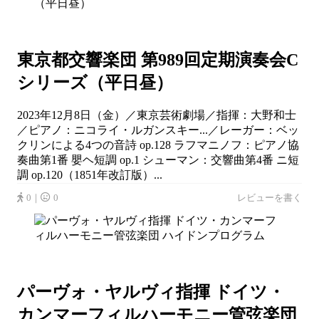
東京都交響楽団 第989回定期演奏会C
シリーズ（平日昼）
2023年12月8日（金）／東京芸術劇場／指揮：大野和士
／ピアノ：ニコライ・ルガンスキー...／レーガー：ベッ
クリンによる4つの音詩 op.128 ラフマニノフ：ピアノ協
奏曲第1番 嬰ヘ短調 op.1 シューマン：交響曲第4番 ニ短
調 op.120（1851年改訂版）...
0｜
0
レビューを書く
パーヴォ・ヤルヴィ指揮 ドイツ・
カンマーフィルハーモニー管弦楽団