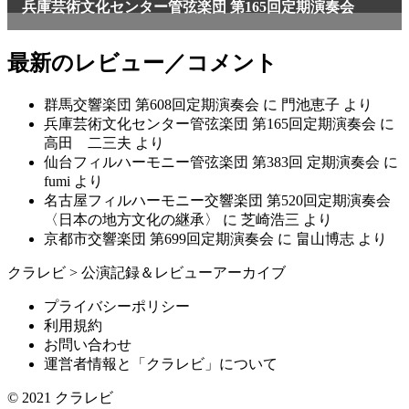
兵庫芸術文化センター管弦楽団 第165回定期演奏会
最新のレビュー／コメント
群馬交響楽団 第608回定期演奏会
に
門池恵子
より
兵庫芸術文化センター管弦楽団 第165回定期演奏会
に
高田 二三夫
より
仙台フィルハーモニー管弦楽団 第383回 定期演奏会
に
fumi
より
名古屋フィルハーモニー交響楽団 第520回定期演奏会
〈日本の地方文化の継承〉
に
芝崎浩三
より
京都市交響楽団 第699回定期演奏会
に
畠山博志
より
クラレビ
>
公演記録＆レビューアーカイブ
プライバシーポリシー
利用規約
お問い合わせ
運営者情報と「クラレビ」について
© 2021
クラレビ