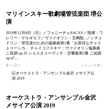
マリインスキー歌劇場管弦楽団 堺公
演
2019年12月8日（日）／フェニーチェSACAY／指揮：ワ
レリー・ゲルギエフ／ヴァイオリン：五嶋龍...／シチェ
ドリン：管弦楽のための協奏曲第1番「お茶目なチャス
トゥーシカ」 チャイコフスキー：ヴァイオリン協奏曲
ニ長調 op.35 ショスタコーヴィチ：交響曲第5番 ニ短調
op.47...
0｜
0
レビューを書く
オーケストラ・アンサンブル金沢
メサイア公演 2019