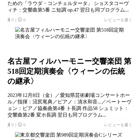
ための「ラウダ・コンチェルタータ」 ショスタコーヴ
ィチ：交響曲第5番 ニ短調 op.47 翌日も同プログラム...
0｜
0
レビューを書く
名古屋フィルハーモニー交響楽団 第
518回定期演奏会〈ウィーンの伝統
の継承〉
2023年12月8日（金）／愛知県芸術劇場コンサートホー
ル／指揮：沼尻竜典／ピアノ：清水和音...／ベートーヴ
ェン：ピアノ協奏曲第4番 ト長調 作品58 シュミット：
交響曲第2番 変ホ長調 翌日も同プログラム...
0｜
0
レビューを書く