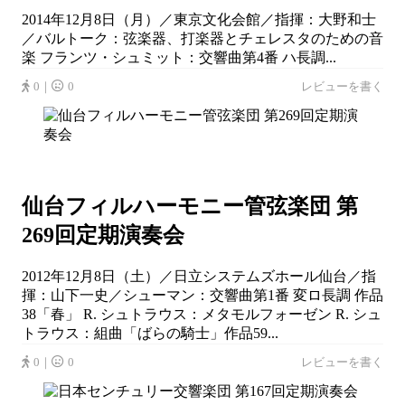
2014年12月8日（月）／東京文化会館／指揮：大野和士
／バルトーク：弦楽器、打楽器とチェレスタのための音
楽 フランツ・シュミット：交響曲第4番 ハ長調...
0｜
0
レビューを書く
仙台フィルハーモニー管弦楽団 第
269回定期演奏会
2012年12月8日（土）／日立システムズホール仙台／指
揮：山下一史／シューマン：交響曲第1番 変ロ長調 作品
38「春」 R. シュトラウス：メタモルフォーゼン R. シュ
トラウス：組曲「ばらの騎士」作品59...
0｜
0
レビューを書く