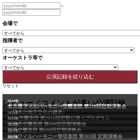
～
会場で
指揮者で
オーケストラ等で
リセット
2011年
レビュー／コメントが多い公演記録
2024年
NHK交響楽団 第1706回定期公演Aプログラム
名古屋フィルハーモニー交響楽団 第520回定期演奏会
〈日本の地方文化の継承〉
2024年
NHK交響楽団 第2016回定期公演 Aプログラム
2025年
京都市交響楽団 第699回定期演奏会
2025年
群馬交響楽団 第608回定期演奏会
2025年
仙台フィルハーモニー管弦楽団 第383回 定期演奏会
2025年