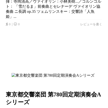
揮：寺岡清高／ヴァイオリン：小林美樹...／コルンゴル
ト： 「雪だるま」前奏曲とセレナーデ ヴァイオリン協
奏曲 ニ長調 op.35 ツェムリンスキー：交響詩「人魚
姫」...
0｜
0
レビューを書く
東京都交響楽団 第780回定期演奏会A
シリーズ