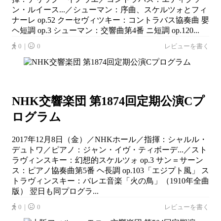
ン・ルイース...／シューマン：序曲、スケルツォとフィ
ナーレ op.52 クーセヴィツキー：コントラバス協奏曲 嬰
ヘ短調 op.3 シューマン：交響曲第4番 ニ短調 op.120...
0｜
0
レビューを書く
NHK交響楽団 第1874回定期公演Cプ
ログラム
2017年12月8日（金）／NHKホール／指揮：シャルル・
デュトワ／ピアノ：ジャン・イヴ・ティボーデ...／スト
ラヴィンスキー：幻想的スケルツォ op.3 サン＝サーン
ス：ピアノ協奏曲第5番 ヘ長調 op.103「エジプト風」 ス
トラヴィンスキー：バレエ音楽「火の鳥」（1910年全曲
版） 翌日も同プログラ...
0｜
0
レビューを書く