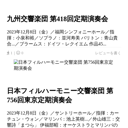
九州交響楽団 第418回定期演奏会
2023年12月8日（金）／福岡シンフォニーホール／指
揮：小泉和裕／ソプラノ：並河寿美 バリトン：青山貴
合...／ブラームス：ドイツ・レクイエム 作品45...
1｜
0
レビューを書く
日本フィルハーモニー交響楽団 第
756回東京定期演奏会
2023年12月8日（金）／サントリーホール／指揮：カー
チュン・ウォン／マリンバ：池上英樹...／外山雄三：交
響詩「まつら」 伊福部昭：オーケストラとマリンバの