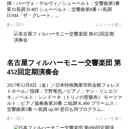
揮：パーヴォ・ヤルヴィ／シューベルト：交響曲第5番
変ロ長調 D.485 シューベルト：交響曲第8番 ハ長調
D.944「ザ・グレート」...
0｜
0
レビューを書く
名古屋フィルハーモニー交響楽団 第
452回定期演奏会
2017年12月8日（金）／日本特殊陶業市民会館フォレス
トホール／指揮：下野竜也／ピアノ：ヤン・リシエツ
キ...／ペルト：シンドーネ（トリノの聖骸布） モーツァ
ルト：ピアノ協奏曲第20番 ニ短調 K.466 ブラームス：
交響曲第3番 ヘ長調 op.90 翌日も同プログラム...
0｜
0
レビューを書く