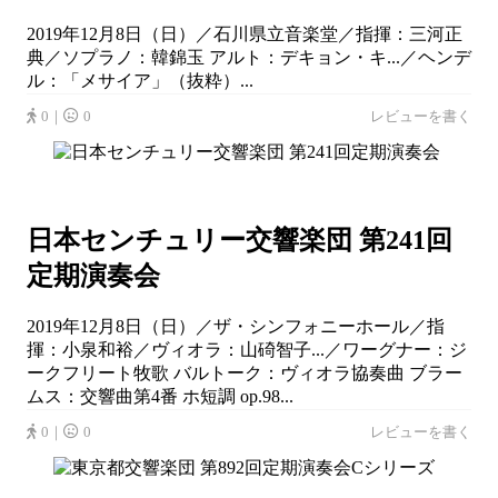
2019年12月8日（日）／石川県立音楽堂／指揮：三河正
典／ソプラノ：韓錦玉 アルト：デキョン・キ...／ヘンデ
ル：「メサイア」（抜粋）...
0｜
0
レビューを書く
日本センチュリー交響楽団 第241回
定期演奏会
2019年12月8日（日）／ザ・シンフォニーホール／指
揮：小泉和裕／ヴィオラ：山碕智子...／ワーグナー：ジ
ークフリート牧歌 バルトーク：ヴィオラ協奏曲 ブラー
ムス：交響曲第4番 ホ短調 op.98...
0｜
0
レビューを書く