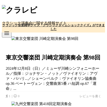
コ
ン
テ
ン
クラシック演奏会に関する情報サイト
クラシック音楽雑学クイズ『クラシックタイムショッククイズ』ができま
ツ
した
へ
移
動
東京交響楽団 川崎定期演奏会 第98回
2024年12月8日（日）／ミューザ川崎シンフォニーホー
ル／指揮：ジョナサン・ノット／ヴァイオリン：アヴ
ァ・バハリ...／シェーンベルク：ヴァイオリン協奏曲
op.36 ベートーヴェン：交響曲第5番 ハ短調 op.67「運
命」...
1｜
0
レビューを書く