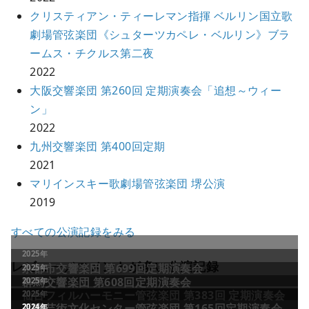
クリスティアン・ティーレマン指揮 ベルリン国立歌
劇場管弦楽団《シュターツカペレ・ベルリン》ブラ
ームス・チクルス第二夜
2022
大阪交響楽団 第260回 定期演奏会「追想～ウィー
ン」
2022
九州交響楽団 第400回定期
2021
マリインスキー歌劇場管弦楽団 堺公演
2019
すべての公演記録をみる
2025年
レビュー／コメントが多い公演記録
京都市交響楽団 第699回定期演奏会
2025年
群馬交響楽団 第608回定期演奏会
2025年
仙台フィルハーモニー管弦楽団 第383回 定期演奏会
2025年
兵庫芸術文化センター管弦楽団 第165回定期演奏会
2011年
2024年