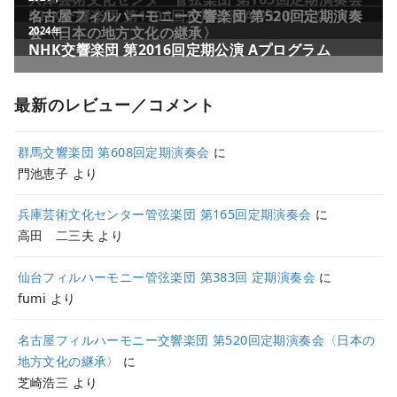
NHK交響楽団 第1706回定期公演Aプログラム
名古屋フィルハーモニー交響楽団 第520回定期演奏
会〈日本の地方文化の継承〉
2024年
NHK交響楽団 第2016回定期公演 Aプログラム
最新のレビュー／コメント
群馬交響楽団 第608回定期演奏会
に
門池恵子
より
兵庫芸術文化センター管弦楽団 第165回定期演奏会
に
高田 二三夫
より
仙台フィルハーモニー管弦楽団 第383回 定期演奏会
に
fumi
より
名古屋フィルハーモニー交響楽団 第520回定期演奏会〈日本の
地方文化の継承〉
に
芝崎浩三
より