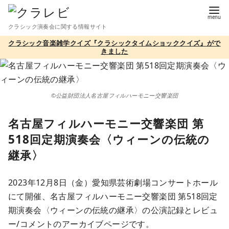
コ
ン
クラシック演奏会に関する情報サイト
テ
クラシック音楽雑学クイズ『クラシックタイムショッククイズ』がで
ン
きました
ツ
へ
移
©公益財団法人名古屋フィルハーモニー交響楽団
動
名古屋フィルハーモニー交響楽団 第
518回定期演奏会〈ウィーンの伝統の
継承〉
2023年12月8日（金）愛知県芸術劇場コンサートホール
にて開催、名古屋フィルハーモニー交響楽団 第518回定
期演奏会〈ウィーンの伝統の継承〉の公演記録とレビュ
ー/コメントのアーカイブページです。