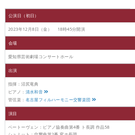
公演日（初日）
2023年12月8日（金） 18時45分開演
会場
愛知県芸術劇場コンサートホール
出演
指揮：沼尻竜典
ピアノ：
清水和音
管弦楽：
名古屋フィルハーモニー交響楽団
演目
ベートーヴェン：ピアノ協奏曲第4番 ト長調 作品58
シュミット：交響曲第2番 変ホ長調