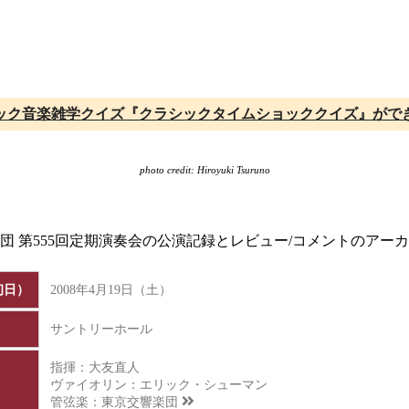
ック音楽雑学クイズ『クラシックタイムショッククイズ』がで
photo credit: Hiroyuki Tsuruno
楽団 第555回定期演奏会の公演記録とレビュー/コメントのアー
初日）
2008年4月19日（土）
サントリーホール
指揮：大友直人
ヴァイオリン：エリック・シューマン
管弦楽：
東京交響楽団