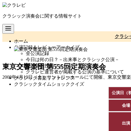
コ
ン
クラシック演奏会に関する情報サイト
テ
ン
ツ
へ
クラシ
ホーム
移
公演記録＆レビューアーカイブ
動
全公演記録
今日は何の日？－出来事とクラシック公演－
東京交響楽団 第555回定期演奏会
公演情報投稿フォーム
クラレビ運営者が掲載する公演の基準について
2008年4月19日（土）サントリーホールにて開催、東京交響
クラシック音楽リファレンス
クラシックタイムショッククイズ
公演日（
会場
出演