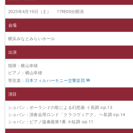
2025年4月19日（土） 17時00分開演
会場
横浜みなとみらいホール
出演
指揮：横山幸雄
ピアノ：横山幸雄
管弦楽：
日本フィルハーモニー交響楽団
演目
ショパン：ポーランドの歌による幻想曲 イ長調 op.13
ショパン：演奏会用ロンド「クラコヴィアク」 ヘ長調 op.14
ショパン：ピアノ協奏曲第1番 ホ短調 op.11