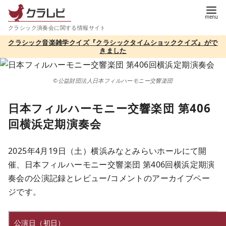
コ
ン
クラシック演奏会に関する情報サイト
テ
クラシック音楽雑学クイズ『クラシックタイムショッククイズ』がで
ン
きました
ツ
へ
©公益財団法人日本フィルハーモニー交響楽団
移
動
日本フィルハーモニー交響楽団 第406
回横浜定期演奏会
2025年4月19日（土）横浜みなとみらいホールにて開
催、日本フィルハーモニー交響楽団 第406回横浜定期演
奏会の公演記録とレビュー/コメントのアーカイブペー
ジです。
公演日（初日）