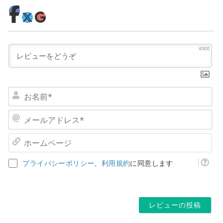
4000
お
名
前
メ
*
ー
ル
ホ
ア
ー
ド
ム
プライバシーポリシー
、
利用規約
に同意します
レ
ペ
ス
ー
*
ジ