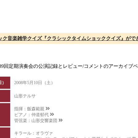
ック音楽雑学クイズ『クラシックタイムショッククイズ』がで
第189回定期演奏会の公演記録とレビュー/コメントのアーカイブ
日）
2008年5月10日（土）
山形テルサ
指揮：
飯森範親
ピアノ：
仲道郁代
管弦楽：
山形交響楽団
キラール：オラヴァ