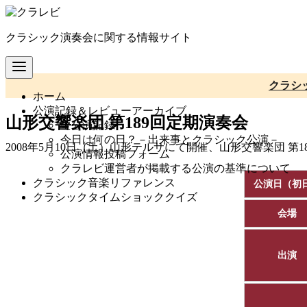
コ
ン
クラシック演奏会に関する情報サイト
テ
ン
ツ
へ
クラシ
ホーム
移
公演記録＆レビューアーカイブ
動
山形交響楽団 第189回定期演奏会
全公演記録
今日は何の日？－出来事とクラシック公演－
2008年5月10日（土）山形テルサにて開催、山形交響楽団 
公演情報投稿フォーム
クラレビ運営者が掲載する公演の基準について
クラシック音楽リファレンス
公演日（初
クラシックタイムショッククイズ
会場
出演