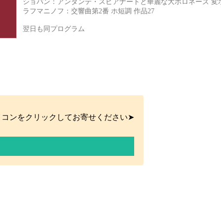
ショパン：アンダンテ・スピアナートと華麗な大ポロネーズ 変ホ
ラフマニノフ：交響曲第2番 ホ短調 作品27
翌日も同プログラム
イコンをクリックしてお寄せください➤