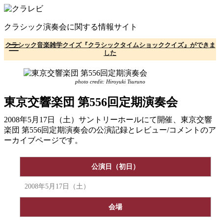
コ
ン
クラシック演奏会に関する情報サイト
テ
ン
クラシック音楽雑学クイズ『クラシックタイムショッククイズ』ができま
ツ
した
へ
移
動
photo credit: Hiroyuki Tsuruno
東京交響楽団 第556回定期演奏会
2008年5月17日（土）サントリーホールにて開催、東京交響
楽団 第556回定期演奏会の公演記録とレビュー/コメントのア
ーカイブページです。
公演日（初日）
2008年5月17日（土）
会場