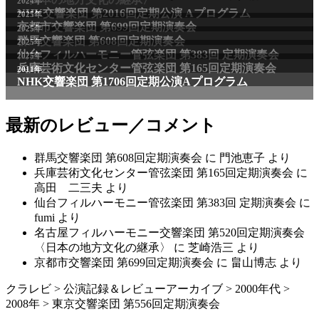
2024年
NHK交響楽団 第2016回定期公演 Aプログラム
2025年
京都市交響楽団 第699回定期演奏会
2025年
群馬交響楽団 第608回定期演奏会
2025年
仙台フィルハーモニー管弦楽団 第383回 定期演奏会
2025年
兵庫芸術文化センター管弦楽団 第165回定期演奏会
2011年
NHK交響楽団 第1706回定期公演Aプログラム
最新のレビュー／コメント
群馬交響楽団 第608回定期演奏会
に
門池恵子
より
兵庫芸術文化センター管弦楽団 第165回定期演奏会
に
高田 二三夫
より
仙台フィルハーモニー管弦楽団 第383回 定期演奏会
に
fumi
より
名古屋フィルハーモニー交響楽団 第520回定期演奏会
〈日本の地方文化の継承〉
に
芝崎浩三
より
京都市交響楽団 第699回定期演奏会
に
畠山博志
より
クラレビ
>
公演記録＆レビューアーカイブ
>
2000年代
>
2008年
>
東京交響楽団 第556回定期演奏会