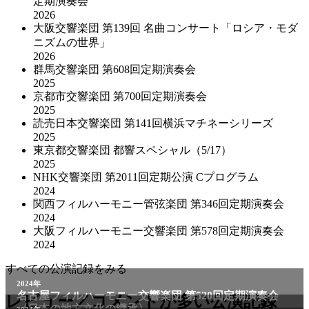
定期演奏会
2026
大阪交響楽団 第139回 名曲コンサート「ロシア・モダ
ニズムの世界」
2026
群馬交響楽団 第608回定期演奏会
2025
京都市交響楽団 第700回定期演奏会
2025
読売日本交響楽団 第141回横浜マチネーシリーズ
2025
東京都交響楽団 都響スペシャル（5/17）
2025
NHK交響楽団 第2011回定期公演 Cプログラム
2024
関西フィルハーモニー管弦楽団 第346回定期演奏会
2024
大阪フィルハーモニー交響楽団 第578回定期演奏会
2024
すべての公演記録をみる
2024年
名古屋フィルハーモニー交響楽団 第520回定期演奏会
レビュー／コメントが多い公演記録
〈日本の地方文化の継承〉