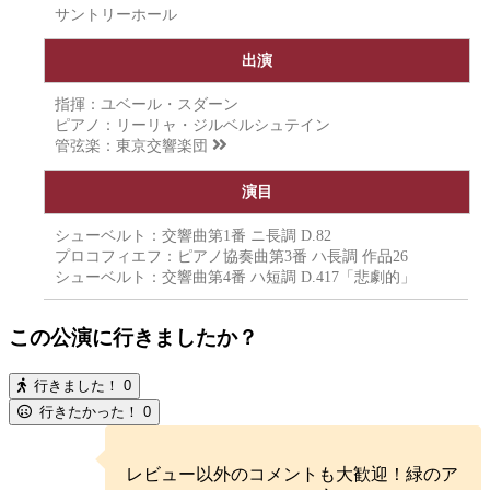
サントリーホール
出演
指揮：ユベール・スダーン
ピアノ：リーリャ・ジルベルシュテイン
管弦楽：
東京交響楽団
演目
シューベルト：交響曲第1番 ニ長調 D.82
プロコフィエフ：ピアノ協奏曲第3番 ハ長調 作品26
シューベルト：交響曲第4番 ハ短調 D.417「悲劇的」
この公演に行きましたか？
行きました！
0
行きたかった！
0
レビュー以外のコメントも大歓迎！緑のア