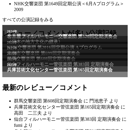
NHK交響楽団 第1649回定期公演＜6月Aプログラム＞
2009
すべての公演記録をみる
2011年
レビュー／コメントが多い公演記録
2024年
NHK交響楽団 第1706回定期公演Aプログラム
名古屋フィルハーモニー交響楽団 第520回定期演奏会
〈日本の地方文化の継承〉
2024年
NHK交響楽団 第2016回定期公演 Aプログラム
2025年
京都市交響楽団 第699回定期演奏会
2025年
群馬交響楽団 第608回定期演奏会
2025年
仙台フィルハーモニー管弦楽団 第383回 定期演奏会
2025年
兵庫芸術文化センター管弦楽団 第165回定期演奏会
最新のレビュー／コメント
群馬交響楽団 第608回定期演奏会
に
門池恵子
より
兵庫芸術文化センター管弦楽団 第165回定期演奏会
に
高田 二三夫
より
仙台フィルハーモニー管弦楽団 第383回 定期演奏会
に
fumi
より