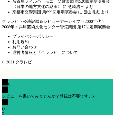
名古屋フィルハーモニー交響楽団 第520回定期演奏会
〈日本の地方文化の継承〉
に
芝崎浩三
より
京都市交響楽団 第699回定期演奏会
に
畠山博志
より
クラレビ
>
公演記録＆レビューアーカイブ
>
2000年代
>
2008年
>
兵庫芸術文化センター管弦楽団 第17回定期演奏会
プライバシーポリシー
利用規約
お問い合わせ
運営者情報と「クラレビ」について
© 2021
クラレビ
0
レビューを書いてみませんか？登録は不要です。
x
(
)
x