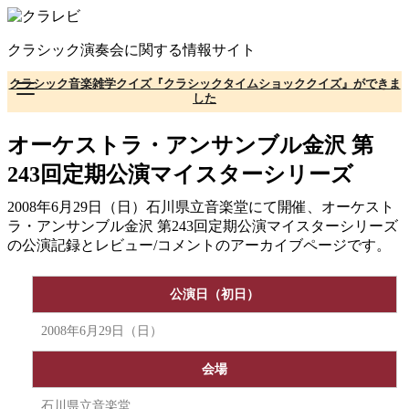
コ
ン
クラシック演奏会に関する情報サイト
テ
ン
クラシック音楽雑学クイズ『クラシックタイムショッククイズ』ができま
ツ
した
へ
移
オーケストラ・アンサンブル金沢 第
動
243回定期公演マイスターシリーズ
2008年6月29日（日）石川県立音楽堂にて開催、オーケスト
ラ・アンサンブル金沢 第243回定期公演マイスターシリーズ
の公演記録とレビュー/コメントのアーカイブページです。
公演日（初日）
2008年6月29日（日）
会場
石川県立音楽堂