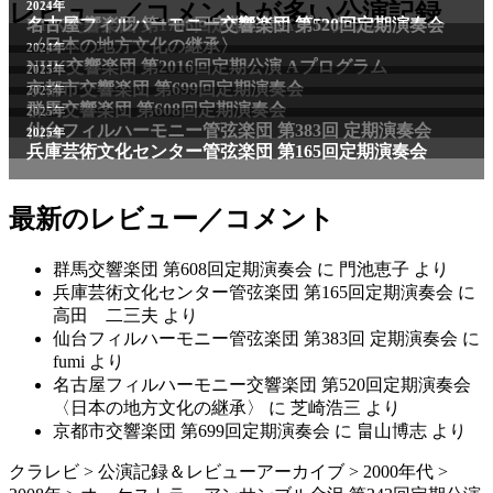
2011年
レビュー／コメントが多い公演記録
2024年
NHK交響楽団 第1706回定期公演Aプログラム
名古屋フィルハーモニー交響楽団 第520回定期演奏会
〈日本の地方文化の継承〉
2024年
NHK交響楽団 第2016回定期公演 Aプログラム
2025年
京都市交響楽団 第699回定期演奏会
2025年
群馬交響楽団 第608回定期演奏会
2025年
仙台フィルハーモニー管弦楽団 第383回 定期演奏会
2025年
兵庫芸術文化センター管弦楽団 第165回定期演奏会
最新のレビュー／コメント
群馬交響楽団 第608回定期演奏会
に
門池恵子
より
兵庫芸術文化センター管弦楽団 第165回定期演奏会
に
高田 二三夫
より
仙台フィルハーモニー管弦楽団 第383回 定期演奏会
に
fumi
より
名古屋フィルハーモニー交響楽団 第520回定期演奏会
〈日本の地方文化の継承〉
に
芝崎浩三
より
京都市交響楽団 第699回定期演奏会
に
畠山博志
より
クラレビ
>
公演記録＆レビューアーカイブ
>
2000年代
>