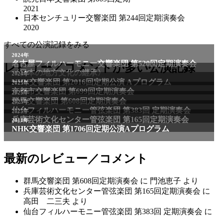
2021
日本センチュリー交響楽団 第244回定期演奏会
2020
すべての公演記録をみる
2024年
名古屋フィルハーモニー交響楽団 第520回定期演奏会
レビュー／コメントが多い公演記録
〈日本の地方文化の継承〉
2024年
NHK交響楽団 第2016回定期公演 Aプログラム
2025年
京都市交響楽団 第699回定期演奏会
2025年
群馬交響楽団 第608回定期演奏会
2025年
仙台フィルハーモニー管弦楽団 第383回 定期演奏会
2025年
兵庫芸術文化センター管弦楽団 第165回定期演奏会
2011年
NHK交響楽団 第1706回定期公演Aプログラム
最新のレビュー／コメント
群馬交響楽団 第608回定期演奏会
に
門池恵子
より
兵庫芸術文化センター管弦楽団 第165回定期演奏会
に
高田 二三夫
より
仙台フィルハーモニー管弦楽団 第383回 定期演奏会
に