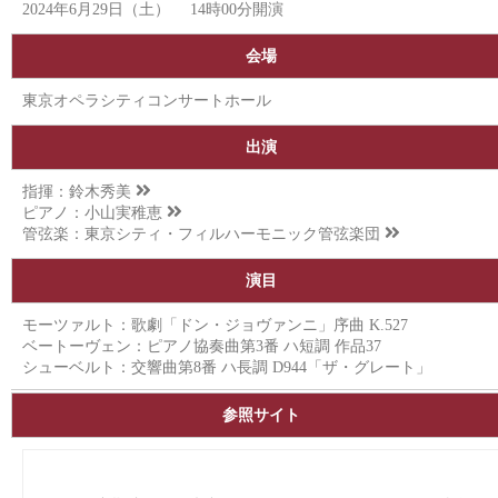
2024年6月29日（土） 14時00分開演
会場
東京オペラシティコンサートホール
出演
指揮：
鈴木秀美
ピアノ：
小山実稚恵
管弦楽：
東京シティ・フィルハーモニック管弦楽団
演目
モーツァルト：歌劇「ドン・ジョヴァンニ」序曲 K.527
ベートーヴェン：ピアノ協奏曲第3番 ハ短調 作品37
シューベルト：交響曲第8番 ハ長調 D944「ザ・グレート」
参照サイト