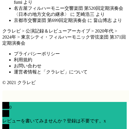
fumi
より
名古屋フィルハーモニー交響楽団 第520回定期演奏会
〈日本の地方文化の継承〉
に
芝崎浩三
より
京都市交響楽団 第699回定期演奏会
に
畠山博志
より
クラレビ
>
公演記録＆レビューアーカイブ
>
2020年代
>
2024年
>
東京シティ・フィルハーモニック管弦楽団 第371回
定期演奏会
プライバシーポリシー
利用規約
お問い合わせ
運営者情報と「クラレビ」について
© 2021
クラレビ
0
レビューを書いてみませんか？登録は不要です。
x