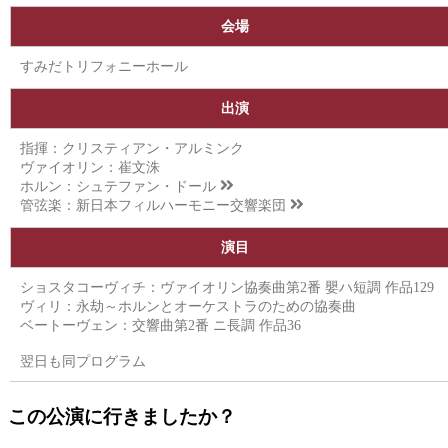
会場
すみだトリフォニーホール
出演
指揮：クリスティアン・アルミンク
ヴァイオリン：崔文洙
ホルン：
シュテファン・ドール
管弦楽：
新日本フィルハーモニー交響楽団
演目
ショスタコーヴィチ：ヴァイオリン協奏曲第2番 嬰ハ短調 作品129
ヴィリ：永劫～ホルンとオーケストラのための協奏曲
ベートーヴェン：交響曲第2番 ニ長調 作品36
翌日も同プログラム
この公演に行きましたか？