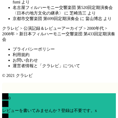
fumi
より
名古屋フィルハーモニー交響楽団 第520回定期演奏会
〈日本の地方文化の継承〉
に
芝崎浩三
より
京都市交響楽団 第699回定期演奏会
に
畠山博志
より
クラレビ
>
公演記録＆レビューアーカイブ
>
2000年代
>
2008年
>
新日本フィルハーモニー交響楽団 第433回定期演奏
会
プライバシーポリシー
利用規約
お問い合わせ
運営者情報と「クラレビ」について
© 2021
クラレビ
0
レビューを書いてみませんか？登録は不要です。
x