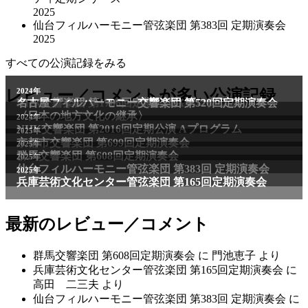
2025
仙台フィルハーモニー管弦楽団 第383回 定期演奏会
2025
すべての公演記録をみる
2011年
レビュー／コメントが多い公演記録
2024年
NHK交響楽団 第1706回定期公演Aプログラム
名古屋フィルハーモニー交響楽団 第520回定期演奏会
〈日本の地方文化の継承〉
2024年
NHK交響楽団 第2016回定期公演 Aプログラム
2025年
京都市交響楽団 第699回定期演奏会
2025年
群馬交響楽団 第608回定期演奏会
2025年
仙台フィルハーモニー管弦楽団 第383回 定期演奏会
2025年
兵庫芸術文化センター管弦楽団 第165回定期演奏会
最新のレビュー／コメント
群馬交響楽団 第608回定期演奏会
に
門池恵子
より
兵庫芸術文化センター管弦楽団 第165回定期演奏会
に
高田 二三夫
より
仙台フィルハーモニー管弦楽団 第383回 定期演奏会
に