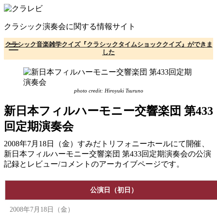
コ
ン
クラシック演奏会に関する情報サイト
テ
ン
クラシック音楽雑学クイズ『クラシックタイムショッククイズ』ができま
ツ
した
へ
移
動
photo credit: Hiroyuki Tsuruno
新日本フィルハーモニー交響楽団 第433
回定期演奏会
2008年7月18日（金）すみだトリフォニーホールにて開催、
新日本フィルハーモニー交響楽団 第433回定期演奏会の公演
記録とレビュー/コメントのアーカイブページです。
公演日（初日）
2008年7月18日（金）