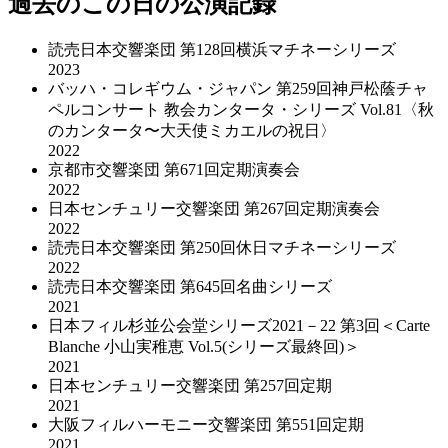
過去のこの日の公演記録
読売日本交響楽団 第128回横浜マチネーシリーズ
2023
バッハ・コレギウム・ジャパン 第259回神戸松蔭チャ
ペルコンサート 教会カンタータ・シリーズ Vol.81〈秋
のカンタータ〜大天使ミカエルの祝日〉
2022
京都市交響楽団 第671回定期演奏会
2022
日本センチュリー交響楽団 第267回定期演奏会
2022
読売日本交響楽団 第250回休日マチネーシリーズ
2022
読売日本交響楽団 第645回名曲シリーズ
2021
日本フィル杉並公会堂シリーズ2021－22 第3回＜Carte
Blanche 小山実稚恵 Vol.5(シリーズ最終回)＞
2021
日本センチュリー交響楽団 第257回定期
2021
大阪フィルハーモニー交響楽団 第551回定期
2021