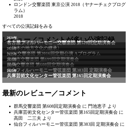
ロンドン交響楽団 東京公演 2018（ヤナーチェクプログ
ラム）
2018
すべての公演記録をみる
2011年
レビュー／コメントが多い公演記録
2024年
NHK交響楽団 第1706回定期公演Aプログラム
名古屋フィルハーモニー交響楽団 第520回定期演奏会
〈日本の地方文化の継承〉
2024年
NHK交響楽団 第2016回定期公演 Aプログラム
2025年
京都市交響楽団 第699回定期演奏会
2025年
群馬交響楽団 第608回定期演奏会
2025年
仙台フィルハーモニー管弦楽団 第383回 定期演奏会
2025年
兵庫芸術文化センター管弦楽団 第165回定期演奏会
最新のレビュー／コメント
群馬交響楽団 第608回定期演奏会
に
門池恵子
より
兵庫芸術文化センター管弦楽団 第165回定期演奏会
に
高田 二三夫
より
仙台フィルハーモニー管弦楽団 第383回 定期演奏会
に