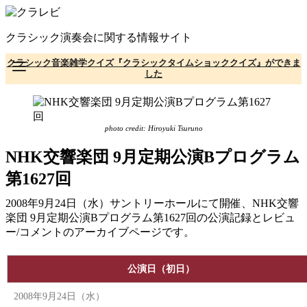
コ
ン
クラシック演奏会に関する情報サイト
テ
ン
クラシック音楽雑学クイズ『クラシックタイムショッククイズ』ができま
ツ
した
へ
移
動
photo credit: Hiroyuki Tsuruno
NHK交響楽団 9月定期公演Bプログラム
第1627回
2008年9月24日（水）サントリーホールにて開催、NHK交響
楽団 9月定期公演Bプログラム第1627回の公演記録とレビュ
ー/コメントのアーカイブページです。
公演日（初日）
2008年9月24日（水）