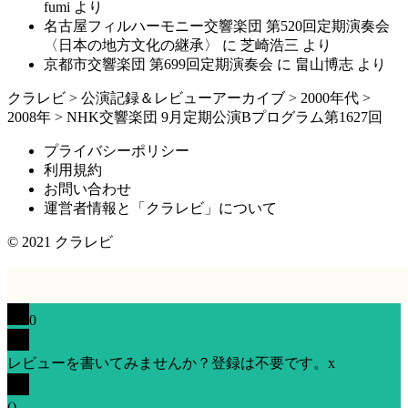
fumi
より
名古屋フィルハーモニー交響楽団 第520回定期演奏会
〈日本の地方文化の継承〉
に
芝崎浩三
より
京都市交響楽団 第699回定期演奏会
に
畠山博志
より
クラレビ
>
公演記録＆レビューアーカイブ
>
2000年代
>
2008年
>
NHK交響楽団 9月定期公演Bプログラム第1627回
プライバシーポリシー
利用規約
お問い合わせ
運営者情報と「クラレビ」について
© 2021
クラレビ
0
レビューを書いてみませんか？登録は不要です。
x
(
)