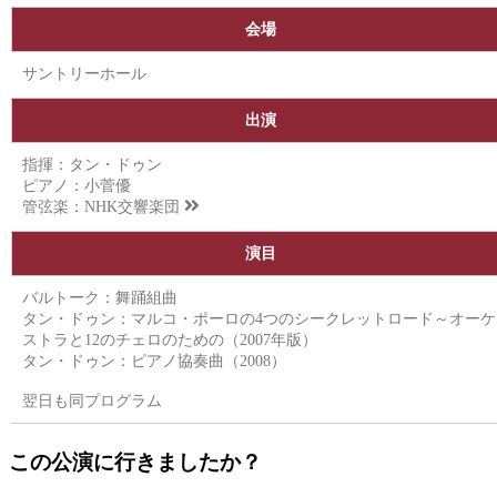
会場
サントリーホール
出演
指揮：タン・ドゥン
ピアノ：小菅優
管弦楽：
NHK交響楽団
演目
バルトーク：舞踊組曲
タン・ドゥン：マルコ・ポーロの4つのシークレットロード～オーケ
ストラと12のチェロのための（2007年版）
タン・ドゥン：ピアノ協奏曲（2008）
翌日も同プログラム
この公演に行きましたか？