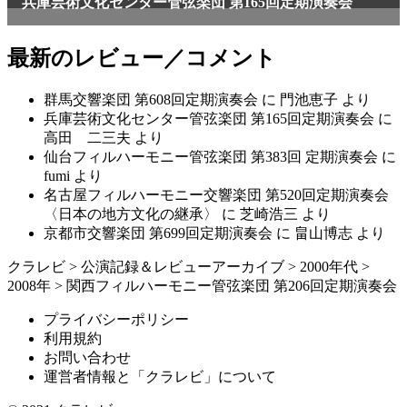
最新のレビュー／コメント
群馬交響楽団 第608回定期演奏会
に
門池恵子
より
兵庫芸術文化センター管弦楽団 第165回定期演奏会
に
高田 二三夫
より
仙台フィルハーモニー管弦楽団 第383回 定期演奏会
に
fumi
より
名古屋フィルハーモニー交響楽団 第520回定期演奏会
〈日本の地方文化の継承〉
に
芝崎浩三
より
京都市交響楽団 第699回定期演奏会
に
畠山博志
より
クラレビ
>
公演記録＆レビューアーカイブ
>
2000年代
>
2008年
>
関西フィルハーモニー管弦楽団 第206回定期演奏会
プライバシーポリシー
利用規約
お問い合わせ
運営者情報と「クラレビ」について