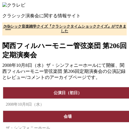
コ
ン
クラシック演奏会に関する情報サイト
テ
ン
クラシック音楽雑学クイズ『クラシックタイムショッククイズ』ができま
ツ
した
へ
移
関西フィルハーモニー管弦楽団 第206回
動
定期演奏会
2008年10月8日（水）ザ・シンフォニーホールにて開催、関
西フィルハーモニー管弦楽団 第206回定期演奏会の公演記録
とレビュー/コメントのアーカイブページです。
公演日（初日）
2008年10月8日（水）
会場
ザ・シンフォニーホール